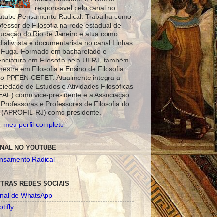
responsável pelo canal no
utube Pensamento Radical. Trabalha como
ofessor de Filosofia na rede estadual de
ucação do Rio de Janeiro e atua como
dialivrista e documentarista no canal Linhas
 Fuga. Formado em bacharelado e
cenciatura em Filosofia pela UERJ, também
mestre em Filosofia e Ensino de Filosofia
lo PPFEN-CEFET. Atualmente integra a
ciedade de Estudos e Atividades Filosóficas
EAF) como vice-presidente e a Associação
 Professoras e Professores de Filosofia do
 (APROFIL-RJ) como presidente.
r meu perfil completo
NAL NO YOUTUBE
nsamento Radical
TRAS REDES SOCIAIS
nal de WhatsApp
tifly