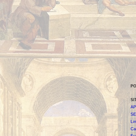
PO
SI
AP
SE
Li
Ca
Fu