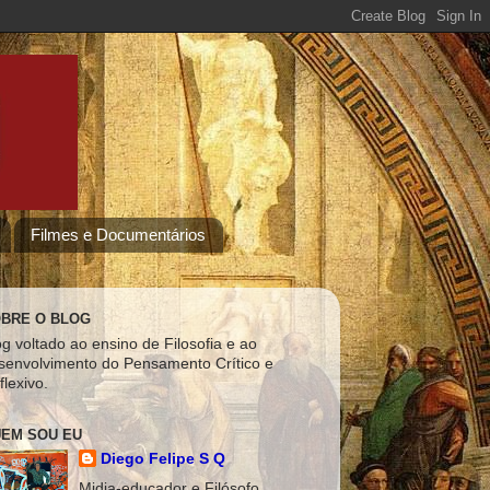
Filmes e Documentários
BRE O BLOG
og voltado ao ensino de Filosofia e ao
senvolvimento do Pensamento Crítico e
flexivo.
EM SOU EU
Diego Felipe S Q
Midia-educador e Filósofo