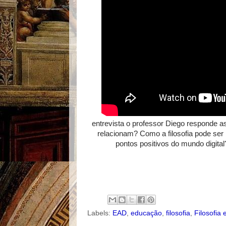
entrevista o professor Diego responde as
relacionam? Como a filosofia pode ser
pontos positivos do mundo digita
Labels:
EAD
,
educação
,
filosofia
,
Filosofia 