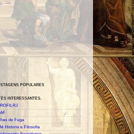
STAGENS POPULARES
TES INTERESSANTES.
ROFILRJ
AF
nhas de Fuga
fé Historia e Filosofia
ndamento Sociológico