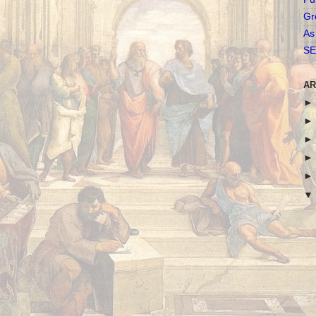
Gr
As
SE
AR