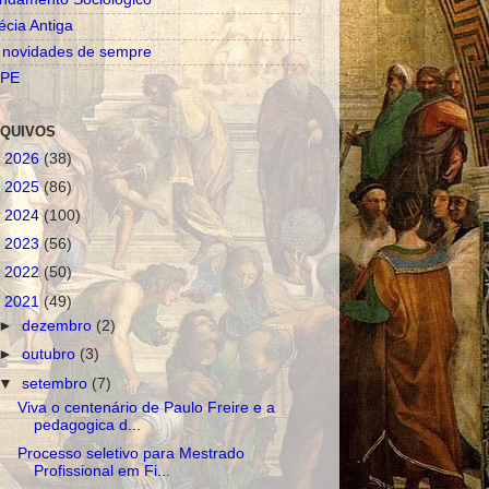
écia Antiga
 novidades de sempre
PE
QUIVOS
►
2026
(38)
►
2025
(86)
►
2024
(100)
►
2023
(56)
►
2022
(50)
▼
2021
(49)
►
dezembro
(2)
►
outubro
(3)
▼
setembro
(7)
Viva o centenário de Paulo Freire e a
pedagogica d...
Processo seletivo para Mestrado
Profissional em Fi...