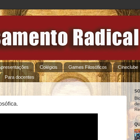
Apresentações
Colégios
Games Filosóficos
Cineclube
Para docentes
SO
Bl
osófica.
de
Re
QU