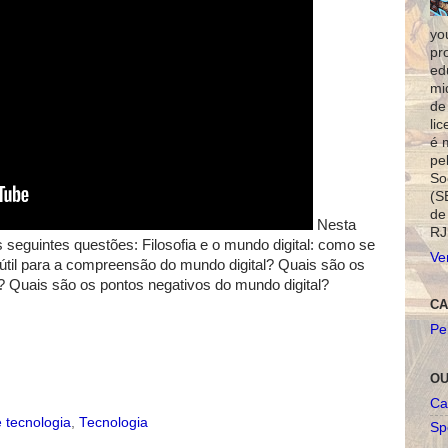
yo
pr
ed
mi
de
li
é 
pe
So
(S
de
Nesta
RJ
 seguintes questões: Filosofia e o mundo digital: como se
Ve
 útil para a compreensão do mundo digital? Quais são os
l? Quais são os pontos negativos do mundo digital?
CA
Pe
OU
Ca
e tecnologia
,
Tecnologia
Spo