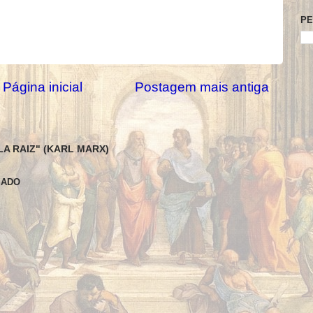
PE
Página inicial
Postagem mais antiga
LA RAIZ" (KARL MARX)
SADO