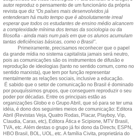
autor reproduz o pensamento de um funcionário da própria
revista que diz
“Os países mais desenvolvidos já
entenderam há muito tempo que é absolutamente irreal
esperar que todos os estudantes de ensino médio alcancem
a complexidade mínima dos temas da sociologia ou da
filosofia - ainda mais num país em que os alunos acumulam
tantas deficiências básicas, como o Brasil"
.
Primeiramente, precisamos reconhecer que o papel
da grande mídia no sistema capitalista jamais será neutro,
pois as comunicações são os instrumentos de difusão e
reprodução de ideologias (tanto no sentido comum, como no
sentido marxista), que tem por função representar
mentalmente as relações sociais, inclusive a educação.
É sabido que o setor de comunicação no Brasil é dominado
por pouquíssimos grupos, que conseguem reproduzir o seu
poder por décadas. Entre os principais estão as
organizações Globo e o Grupo Abril, que só para se ter uma
idéia, é dono dos seguintes meios de comunicação: Editora
Abril (Revistas Veja, Quatro Rodas, Placar, Playboy, Vip,
Claudia, Caras, etc), Editora Ática e Scipione, MTV Brasil,
TVA, etc. Além destas o grupo já foi dono da Directv, ESPN,
HBO Brasil, BOL, UOL, etc. A família Civita, proprietária do