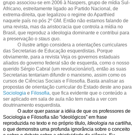
grupo associou-se em 2006 à Naspers, grupo de mídia Sul-
Africano, estreitamente ligado ao Partido Nacional, de
extrema-direita, que legalizou o regime do Aparthied
naquele país no pós 2º GM. Então não estamos falando de
uma revista, mas da aristocracia que controla a mídia no
Brasil, que reproduz a ideologia dominante e contribui para
a preservação o
staus quo
.
O ilustre artigo considera a orientações curriculares
das Secretarias de Educação esquerdistas. Porque
obviamente, para a revista Veja os governos estaduais
aliados do governo federal são de esquerda, como o nosso
querido Sérgio Cabral (um revolucionário!), então as suas
Secretarias tentariam difundir o marxismo, assim como os
cursos de Ciências Sociais e Filosofia. Basta analisar as
propostas de orientação curricular do Estado deste ano para
Sociologia
e
Filosofia
, que fica evidente que o conteúdo a
ser aplicado em sala de aula não tem nada a ver com
doutrinamento esquerdista.
O autor quer passar a idéia de que os professores de
Sociologia e Filosofia são “ideológicos” em frase
reproduzida no texto e no próprio título,
Ideologia na cartilha
,
o que demonstra uma profunda ignorância sobre o conceito