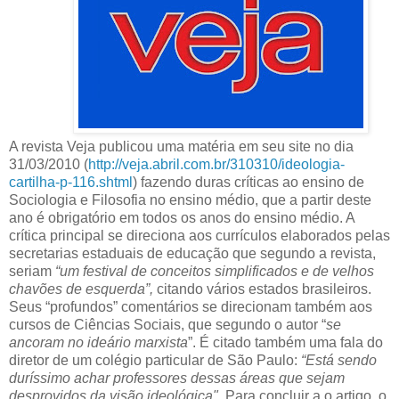
A revista Veja publicou uma matéria em seu site no dia
31/03/2010 (
http://veja.abril.com.br/310310/ideologia-
cartilha-p-116.shtml
) fazendo duras críticas ao ensino de
Sociologia e Filosofia no ensino médio, que a partir deste
ano é obrigatório em todos os anos do ensino médio. A
crítica principal se direciona aos currículos elaborados pelas
secretarias estaduais de educação que segundo a revista,
seriam
“um festival de conceitos simplificados e de velhos
chavões de esquerda”,
citando vários estados brasileiros.
Seus “profundos” comentários se direcionam também aos
cursos de Ciências Sociais, que segundo o autor “
se
ancoram no ideário marxista
”. É citado também uma fala do
diretor de um colégio particular de São Paulo:
“Está sendo
duríssimo achar professores dessas áreas que sejam
desprovidos da visão ideológica".
Para concluir a o artigo, o