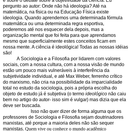
e sobre o debate sobre a objetividade da ciência. Eu
pergunto ao autor: Onde não há ideologia? Até na
matemática, na física ou na Educação Física existe
ideologia. Quando aprendemos uma determinada fórmula
matemática ou uma determinada regra esportiva,
poderemos até nos esquecer dela depois, mas a
organização mental que foi feita para que aprendamos
mesmo que superficialmente estes conceitos ficam em
nossa mente. A ciência é ideológica! Todas as nossas idéias
são!
A Sociologia e a Filosofia por lidarem com valores
sociais, com a nossa cultura, com a nossa visão de mundo
estão um pouco mais vulneráveis à interferência da
subjetividade individual, e até Max Weber, ferrenho crítico
do marxismo, não cria na possibilidade da imparcialidade
total no estudo da sociologia, pois a própria escolha do
objeto de estudo já é subjetiva (o termo
ideológico
não caiu
bem no artigo do autor- isso sim é vulgar) mas dizia que ela
deve ser buscada.
Isso não quer dizer de forma alguma que os
professores de Sociologia e Filosofia sejam doutrinadores
marxistas, até porque a maioria deles não são sequer
marxistas.
Quem vive ou conhece o mundo acadêmico