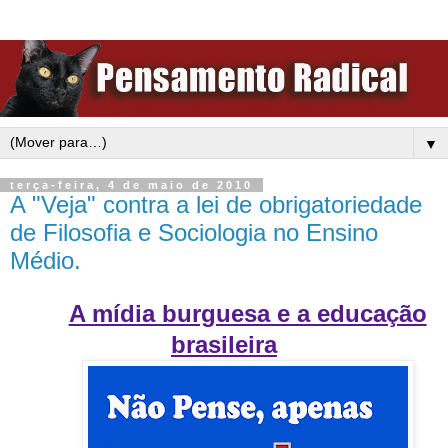
▼
terça-feira, 4 de maio de 2010
A "Veja" contra a lei de obrigatoriedade
de Filosofia e Sociologia no Ensino
Médio.
A mídia burguesa e a educação
brasileira