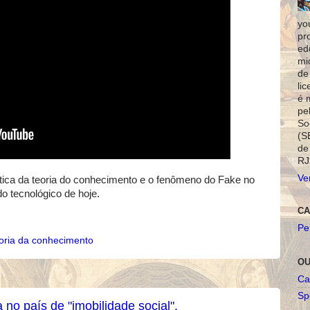
yo
pr
ed
mi
de
li
é 
pe
So
(S
de
RJ
Ve
ca da teoria do conhecimento e o fenômeno do Fake no
 tecnológico de hoje.
CA
Pe
oria da conhecimento
OU
Ca
Spo
no país de "imobilidade social".