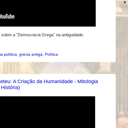
sobre a "Democracia Grega" na antiguidade.
ia política
,
grécia antiga
,
Política
eteu: A Criação da Humanidade - Mitologia
História)