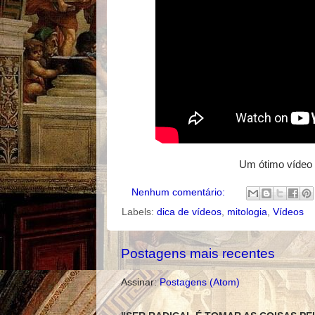
Um ótimo vídeo 
Nenhum comentário:
Labels:
dica de vídeos
,
mitologia
,
Vídeos
Postagens mais recentes
Assinar:
Postagens (Atom)