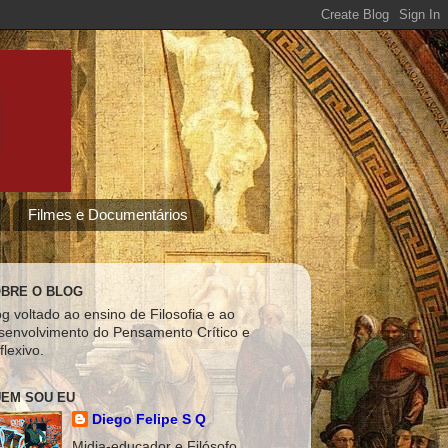
Filmes e Documentários
BRE O BLOG
og voltado ao ensino de Filosofia e ao
senvolvimento do Pensamento Crítico e
flexivo.
EM SOU EU
Diego Felipe S Q
Midia-educador e Filósofo