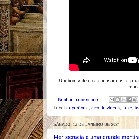
Um bom vídeo para pensarmos a temáti
mundo
Nenhum comentário:
Labels:
aparência
,
dica de vídeos
,
Fake
,
te
SÁBADO, 13 DE JANEIRO DE 2024
Meritocracia é uma grande mentira 