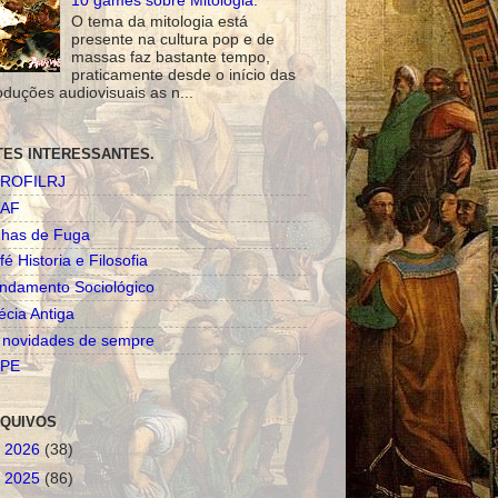
10 games sobre Mitologia.
O tema da mitologia está
presente na cultura pop e de
massas faz bastante tempo,
praticamente desde o início das
oduções audiovisuais as n...
TES INTERESSANTES.
ROFILRJ
AF
nhas de Fuga
fé Historia e Filosofia
ndamento Sociológico
écia Antiga
 novidades de sempre
PE
QUIVOS
►
2026
(38)
►
2025
(86)