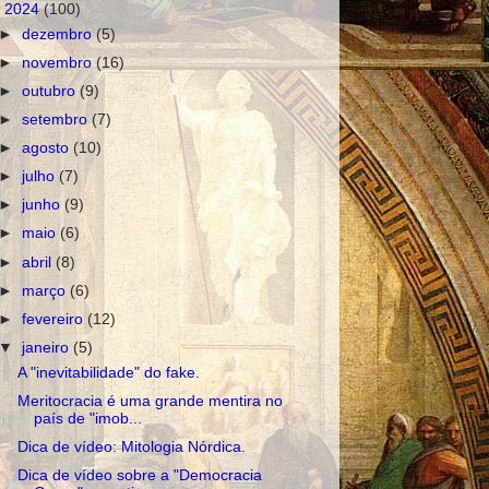
▼
2024
(100)
►
dezembro
(5)
►
novembro
(16)
►
outubro
(9)
►
setembro
(7)
►
agosto
(10)
►
julho
(7)
►
junho
(9)
►
maio
(6)
►
abril
(8)
►
março
(6)
►
fevereiro
(12)
▼
janeiro
(5)
A "inevitabilidade" do fake.
Meritocracia é uma grande mentira no
país de "imob...
Dica de vídeo: Mitologia Nórdica.
Dica de vídeo sobre a "Democracia