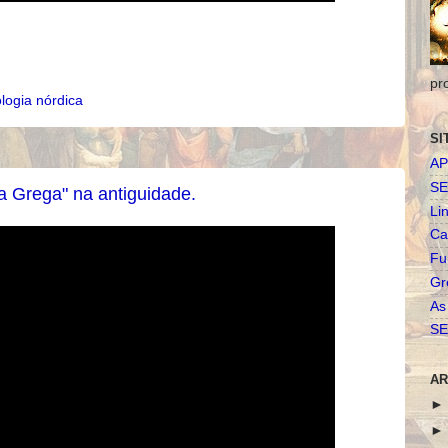
pr
ologia nórdica
SI
AP
SE
a Grega" na antiguidade.
Li
Ca
Fu
Gr
As
SE
AR