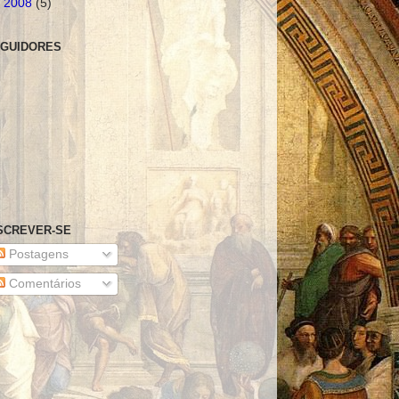
►
2008
(5)
GUIDORES
SCREVER-SE
Postagens
Comentários