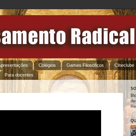
Apresentações
Colégios
Games Filosóficos
Cineclube
Para docentes
SO
Bl
de
Re
QU