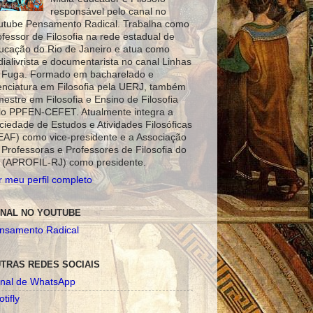
responsável pelo canal no
utube Pensamento Radical. Trabalha como
ofessor de Filosofia na rede estadual de
ucação do Rio de Janeiro e atua como
dialivrista e documentarista no canal Linhas
 Fuga. Formado em bacharelado e
cenciatura em Filosofia pela UERJ, também
mestre em Filosofia e Ensino de Filosofia
lo PPFEN-CEFET. Atualmente integra a
ciedade de Estudos e Atividades Filosóficas
EAF) como vice-presidente e a Associação
 Professoras e Professores de Filosofia do
 (APROFIL-RJ) como presidente.
r meu perfil completo
NAL NO YOUTUBE
nsamento Radical
TRAS REDES SOCIAIS
nal de WhatsApp
tifly