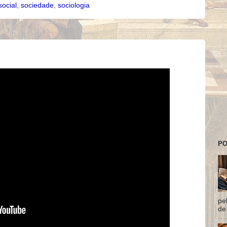
social
,
sociedade
,
sociologia
PO
pe
de 