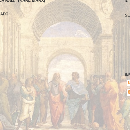
LA RAIZ" (KARL MARX)
SADO
SE
IN