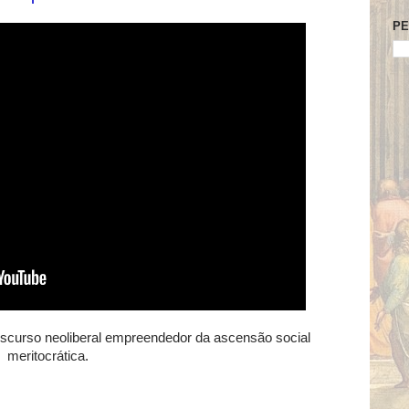
PE
scurso neoliberal empreendedor da ascensão social
meritocrática.