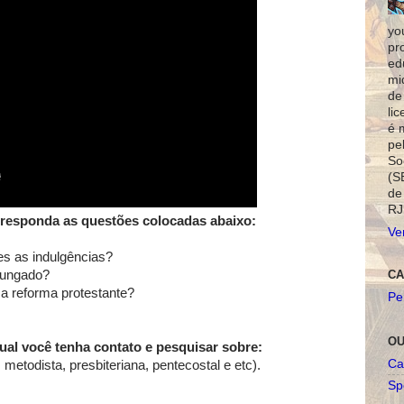
yo
pr
ed
mi
de
li
é 
pe
So
(S
de
RJ
e responda as questões colocadas abaixo:
Ve
tes as indulgências?
CA
mungado?
 a reforma protestante?
Pe
OU
qual você tenha contato e pesquisar sobre:
Ca
, metodista, presbiteriana, pentecostal e etc).
Spo