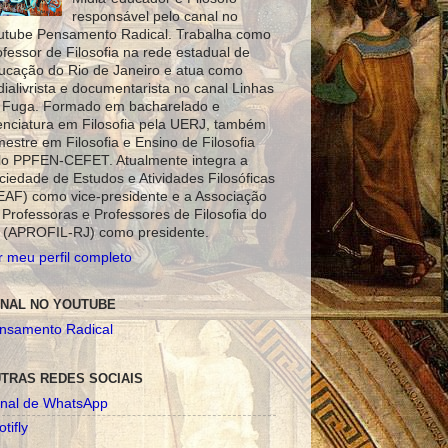
responsável pelo canal no
utube Pensamento Radical. Trabalha como
ofessor de Filosofia na rede estadual de
ucação do Rio de Janeiro e atua como
dialivrista e documentarista no canal Linhas
 Fuga. Formado em bacharelado e
cenciatura em Filosofia pela UERJ, também
mestre em Filosofia e Ensino de Filosofia
lo PPFEN-CEFET. Atualmente integra a
ciedade de Estudos e Atividades Filosóficas
EAF) como vice-presidente e a Associação
 Professoras e Professores de Filosofia do
 (APROFIL-RJ) como presidente.
r meu perfil completo
NAL NO YOUTUBE
nsamento Radical
TRAS REDES SOCIAIS
nal de WhatsApp
tifly