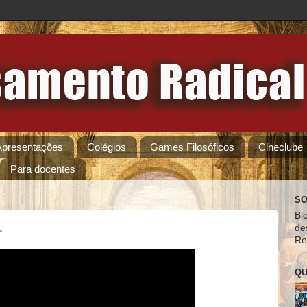
Apresentações
Colégios
Games Filosóficos
Cineclube
Para docentes
SO
Bl
.
de
Re
QU