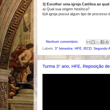
3) Escolher uma igreja Católica ao qua
a) Qual sua origem histórica?
b)A igreja possui algum tipo de processo
Nenhum comentário:
Labels:
3° bimestre
,
HFE
,
IECD
,
Segundo 
Turma 3° ano, HFE, Reposição de 