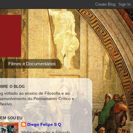
Filmes e Documentários
BRE O BLOG
og voltado ao ensino de Filosofia e ao
senvolvimento do Pensamento Crítico e
flexivo.
EM SOU EU
Diego Felipe S Q
Midia-educador e Filósofo