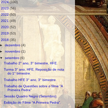
►
2024
(100)
►
2023
(56)
►
2022
(50)
►
2021
(49)
►
2020
(52)
►
2019
(53)
▼
2018
(35)
►
dezembro
(4)
►
novembro
(1)
▼
setembro
(6)
Trabalho 2° ano, 3° bimestre, HFE.
Turma 3° ano, HFE, Reposição de nota
do 1° bimestre.
Trabalho HFE 3° ano, 3° bimestre.
Trabalho de Questões sobre o filme "A
Primeira Pedra"
Sessão Quadro Negro (Setembro).
Exibição do Filme "A Primeira Pedra".