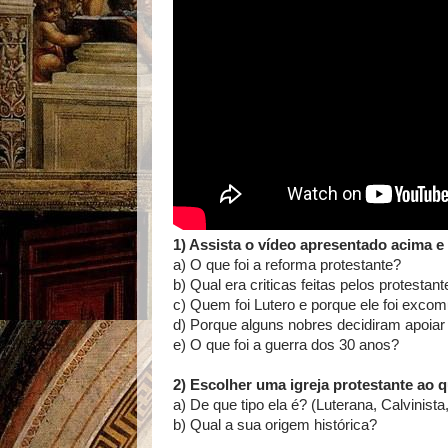
1) Assista o vídeo apresentado acima 
a) O que foi a reforma protestante?
b) Qual era criticas feitas pelos protestan
c) Quem foi Lutero e porque ele foi exco
d) Porque alguns nobres decidiram apoiar
e) O que foi a guerra dos 30 anos?
2) Escolher uma igreja protestante ao 
a) De que tipo ela é? (Luterana, Calvinista
b) Qual a sua origem histórica?