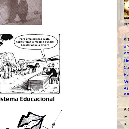
pr
SI
AP
SE
Li
Ca
Fu
Gr
As
SE
AR