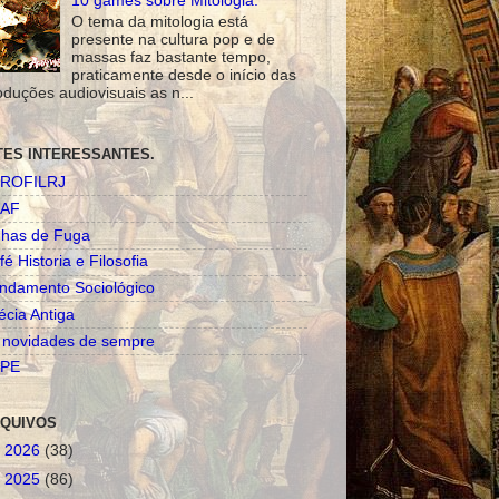
10 games sobre Mitologia.
O tema da mitologia está
presente na cultura pop e de
massas faz bastante tempo,
praticamente desde o início das
oduções audiovisuais as n...
TES INTERESSANTES.
ROFILRJ
AF
nhas de Fuga
fé Historia e Filosofia
ndamento Sociológico
écia Antiga
 novidades de sempre
PE
QUIVOS
►
2026
(38)
►
2025
(86)