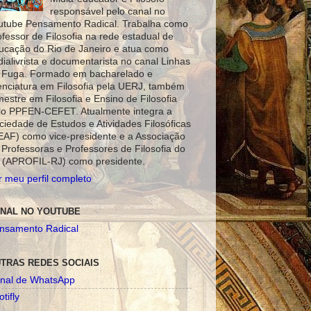
responsável pelo canal no
utube Pensamento Radical. Trabalha como
ofessor de Filosofia na rede estadual de
ucação do Rio de Janeiro e atua como
dialivrista e documentarista no canal Linhas
 Fuga. Formado em bacharelado e
cenciatura em Filosofia pela UERJ, também
mestre em Filosofia e Ensino de Filosofia
lo PPFEN-CEFET. Atualmente integra a
ciedade de Estudos e Atividades Filosóficas
EAF) como vice-presidente e a Associação
 Professoras e Professores de Filosofia do
 (APROFIL-RJ) como presidente.
r meu perfil completo
NAL NO YOUTUBE
nsamento Radical
TRAS REDES SOCIAIS
nal de WhatsApp
tifly