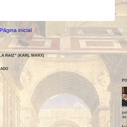
Página inicial
LA RAIZ" (KARL MARX)
SADO
PO
pe
de 