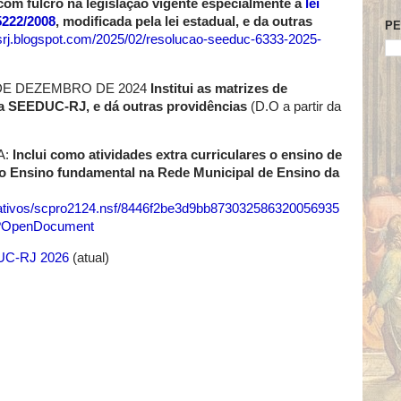
 com fulcro na legislação vigente especialmente a
lei
 5222/2008
, modificada pela lei estadual, e da outras
PE
srj.blogspot.com/2025/02/resolucao-seeduc-6333-2025-
DE DEZEMBRO DE 2024
Institui as matrizes de
da SEEDUC-RJ, e dá outras providências
(D.O a partir da
A:
Inclui como atividades extra curriculares o ensino de
 do Ensino fundamental na Rede Municipal de Ensino da
gislativos/scpro2124.nsf/8446f2be3d9bb873032586320056935
?OpenDocument
DUC-RJ 2026
(atual)