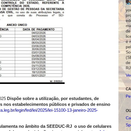
yo
pr
ed
mi
de
li
é 
pe
So
(S
de
RJ
Ve
CA
Pe
025
Dispõe sobre a utilização, por estudantes, de
is nos estabelecimentos públicos e privados de ensino
leg.br/legin/fed/lei/2025/lei-15100-13-janeiro-2025-
OU
Ca
Spo
ulamenta no âmbito da SEEDUC-RJ
o uso de celulares