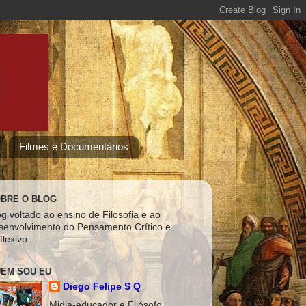
Filmes e Documentários
BRE O BLOG
og voltado ao ensino de Filosofia e ao
senvolvimento do Pensamento Crítico e
flexivo.
EM SOU EU
Diego Felipe S Q
Midia-educador e Filósofo