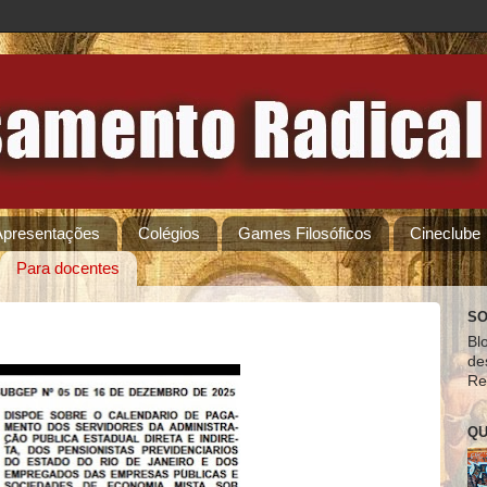
Apresentações
Colégios
Games Filosóficos
Cineclube
Para docentes
SO
Bl
de
Re
QU