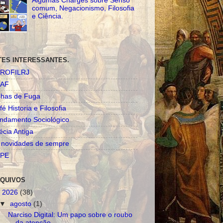
Algumas Charges sobre Senso
comum, Negacionismo, Filosofia
e Ciência.
TES INTERESSANTES.
ROFILRJ
AF
nhas de Fuga
fé Historia e Filosofia
ndamento Sociológico
écia Antiga
 novidades de sempre
PE
QUIVOS
▼
2026
(38)
▼
agosto
(1)
Narciso Digital: Um papo sobre o roubo
da atenção ...