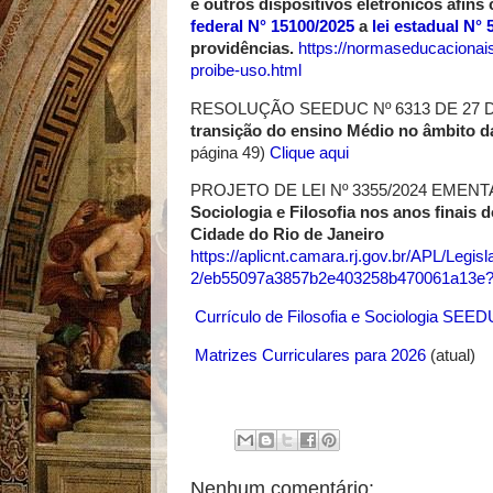
e outros dispositivos eletrônicos afins
federal N° 15100/2025
a
lei estadual N°
providências.
https://normaseducacionai
proibe-uso.html
RESOLUÇÃO SEEDUC Nº 6313 DE 27 
transição do ensino Médio no âmbito 
página 49)
Clique aqui
PROJETO DE LEI Nº 3355/2024 EMENT
Sociologia e Filosofia nos anos finais
Cidade do Rio de Janeiro
https://aplicnt.camara.rj.gov.br/APL/Le
2/eb55097a3857b2e403258b470061a13e
Currículo de Filosofia e Sociologia SEE
Matrizes Curriculares para 2026
(atual)
Nenhum comentário: