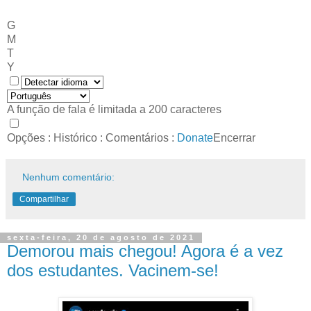
G
M
T
Y
A função de fala é limitada a 200 caracteres
Opções
:
Histórico
:
Comentários
:
Donate
Encerrar
Nenhum comentário:
Compartilhar
sexta-feira, 20 de agosto de 2021
Demorou mais chegou! Agora é a vez
dos estudantes. Vacinem-se!