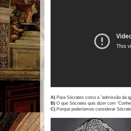
A)
Para Sócrates como a "admissão da ig
B)
O que Sócrates quis dizer com "Conhe
C)
Porque poderíamos considerar Sócrat