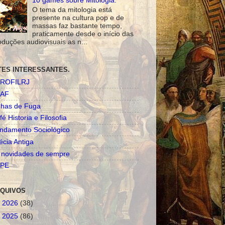
10 games sobre Mitologia.
O tema da mitologia está
presente na cultura pop e de
massas faz bastante tempo,
praticamente desde o início das
oduções audiovisuais as n...
TES INTERESSANTES.
ROFILRJ
AF
nhas de Fuga
fé Historia e Filosofia
ndamento Sociológico
écia Antiga
 novidades de sempre
PE
QUIVOS
►
2026
(38)
►
2025
(86)