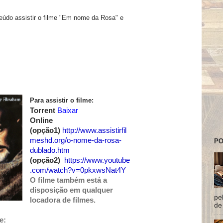
teúdo assistir o filme "Em nome da Rosa" e
Para assistir o filme:
Torrent
Baixar
Online
(opção1)
http://www.assistirfil
meshd.org/o-nome-da-rosa-
PO
dublado.htm
(opção2)
https://www.youtube
.com/watch?v=0pkxwsNat4Y
O filme também está a
disposição em qualquer
pe
locadora de filmes.
de 
e: