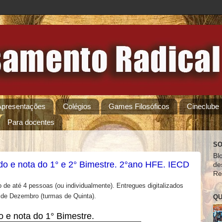
Apresentações
Colégios
Games Filosóficos
Cineclube
Para docentes
SO
Bl
do e nota do 1° e 2° Bimestre. 2°ano HFE. IECD
de
Re
de até 4 pessoas (ou individualmente). Entregues digitalizados
 de Dezembro (turmas de Quinta).
QU
o e nota do 1° Bimestre.