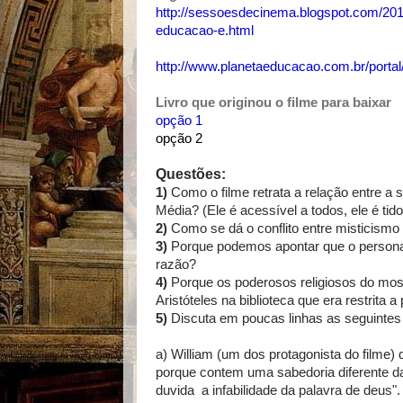
http://sessoesdecinema.blogspot.com/201
educacao-e.html
http://www.planetaeducacao.com.br/portal
Livro que originou o filme para baixar
opção 1
opção 2
Questões:
1)
Como o filme retrata a relação entre a
Média? (Ele é acessível a todos, ele é ti
2)
Como se dá o conflito entre misticismo 
3)
Porque podemos apontar que o personag
razão?
4)
Porque os poderosos religiosos do most
Aristóteles na biblioteca que era restrita 
5)
Discuta em poucas linhas as seguintes 
a) William (um dos protagonista do filme
porque contem uma sabedoria diferente da
duvida a infabilidade da palavra de deus".