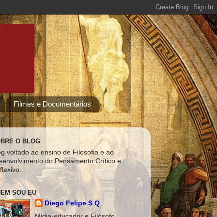
Filmes e Documentários
BRE O BLOG
og voltado ao ensino de Filosofia e ao
senvolvimento do Pensamento Crítico e
flexivo.
EM SOU EU
Diego Felipe S Q
Midia-educador e Filósofo