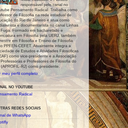
responsável pelo canal no
utube Pensamento Radical. Trabalha como
ofessor de Filosofia na rede estadual de
ucação do Rio de Janeiro e atua como
dialivrista e documentarista no canal Linhas
 Fuga. Formado em bacharelado e
cenciatura em Filosofia pela UERJ, também
mestre em Filosofia e Ensino de Filosofia
lo PPFEN-CEFET. Atualmente integra a
ciedade de Estudos e Atividades Filosóficas
EAF) como vice-presidente e a Associação
 Professoras e Professores de Filosofia do
 (APROFIL-RJ) como presidente.
r meu perfil completo
NAL NO YOUTUBE
nsamento Radical
TRAS REDES SOCIAIS
nal de WhatsApp
tifly