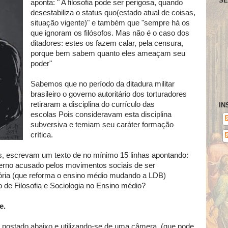
SE
aponta: " A filosofia pode ser perigosa, quando
desestabiliza o
status quo
(estado atual de coisas,
situação vigente)"
e também que "sempre há os
que ignoram os filósofos. Mas não é o caso dos
ditadores: estes os fazem calar, pela censura,
porque bem sabem quanto eles ameaçam seu
poder"
Sabemos que no período da ditadura militar
brasileiro o governo autoritário dos torturadores
retiraram a disciplina do currículo das
IN
escolas
Pois consideravam esta disciplina
subversiva e temiam seu caráter formação
crítica.
s,
e
screvam um texto de no mínimo 15 linhas apontando:
rno acusado pelos movimentos sociais de ser
ória (que reforma o ensino médio mudando a LDB)
o de Filosofia e Sociologia no Ensino médio
?
e.
 postado abaixo e utilizando-se de uma câmera, (que pode