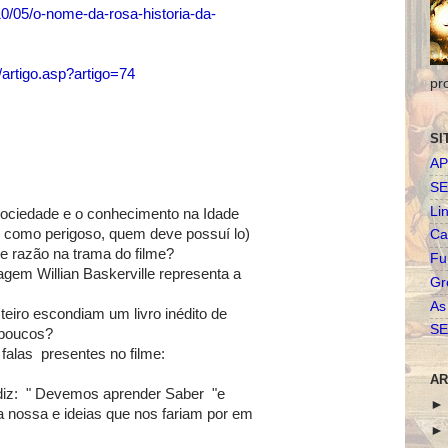
0/05/o-nome-da-rosa-historia-da-
/artigo.asp?artigo=74
pr
SI
AP
SE
Li
 sociedade e o conhecimento na Idade
do como perigoso, quem deve possuí lo)
Ca
e razão na trama do filme?
Fu
em Willian Baskerville representa a
Gr
As
eiro escondiam um livro inédito de
SE
a poucos?
falas presentes no filme:
AR
) diz: " Devemos aprender Saber "e
 nossa e ideias que nos fariam por em