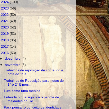
►
2024
(100)
►
2023
(56)
►
2022
(50)
►
2021
(49)
►
2020
(52)
►
2019
(53)
►
2018
(35)
►
2017
(14)
▼
2016
(53)
►
dezembro
(4)
▼
novembro
(5)
Trabalhos de reposição de conteúdo e
nota do 1° e ...
Trabalhos de Reposição para notas do
1° e 2° Bimes...
Lute como uma menina.
Entenda o que significa o pacote de
maldades do Go...
Para pensar o conceito de identidade.