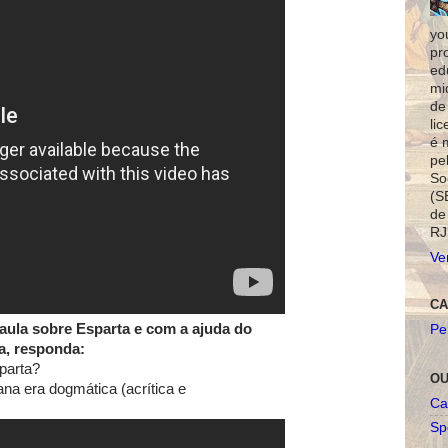
yo
pr
ed
mi
de
li
é 
pe
So
(S
de
RJ
Ve
CA
aula sobre Esparta e com a ajuda do
Pe
a, responda:
parta?
OU
na era dogmática (acrítica e
Ca
Spo