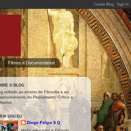
Filmes e Documentários
BRE O BLOG
og voltado ao ensino de Filosofia e ao
senvolvimento do Pensamento Crítico e
flexivo.
EM SOU EU
Diego Felipe S Q
Midia-educador e Filósofo