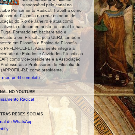
responsável pelo canal no
utube Pensamento Radical. Trabalha como
ofessor de Filosofia na rede estadual de
ucação do Rio de Janeiro e atua como
dialivrista e documentarista no canal Linhas
 Fuga. Formado em bacharelado e
cenciatura em Filosofia pela UERJ, também
mestre em Filosofia e Ensino de Filosofia
lo PPFEN-CEFET. Atualmente integra a
ciedade de Estudos e Atividades Filosóficas
EAF) como vice-presidente e a Associação
 Professoras e Professores de Filosofia do
 (APROFIL-RJ) como presidente.
r meu perfil completo
NAL NO YOUTUBE
nsamento Radical
TRAS REDES SOCIAIS
nal de WhatsApp
tifly