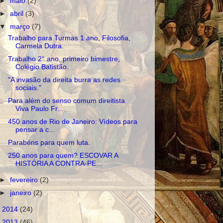
►
maio
(2)
►
abril
(3)
▼
março
(7)
Trabalho para Turmas 1 ano, Filosofia,
Carmela Dutra.
Trabalho 2° ano, primeiro bimestre,
Colégio Batistão.
"A invasão da direita burra as redes
sociais."
Para além do senso comum direitista.
Viva Paulo Fr...
450 anos de Rio de Janeiro: Vídeos para
pensar a c...
Parabéns para quem luta.
250 anos para quem? ESCOVAR A
HISTÓRIA A CONTRA-PE...
►
fevereiro
(2)
►
janeiro
(2)
►
2014
(24)
►
2013
(46)