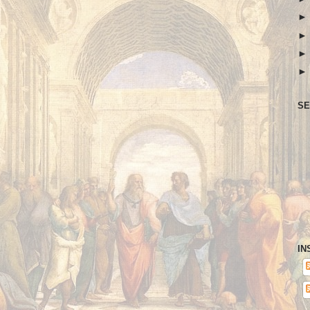
SE
IN