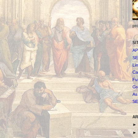
pr
SI
AP
SE
Li
Ca
Fu
Gr
As
SE
AR