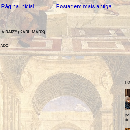
Página inicial
Postagem mais antiga
LA RAIZ" (KARL MARX)
SADO
PO
pe
de 