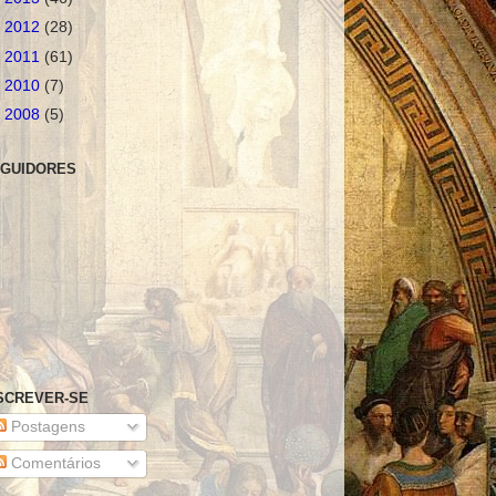
►
2012
(28)
►
2011
(61)
►
2010
(7)
►
2008
(5)
GUIDORES
SCREVER-SE
Postagens
Comentários