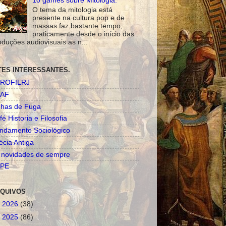
10 games sobre Mitologia.
O tema da mitologia está
presente na cultura pop e de
massas faz bastante tempo,
praticamente desde o início das
oduções audiovisuais as n...
TES INTERESSANTES.
ROFILRJ
AF
nhas de Fuga
fé Historia e Filosofia
ndamento Sociológico
écia Antiga
 novidades de sempre
PE
QUIVOS
►
2026
(38)
►
2025
(86)