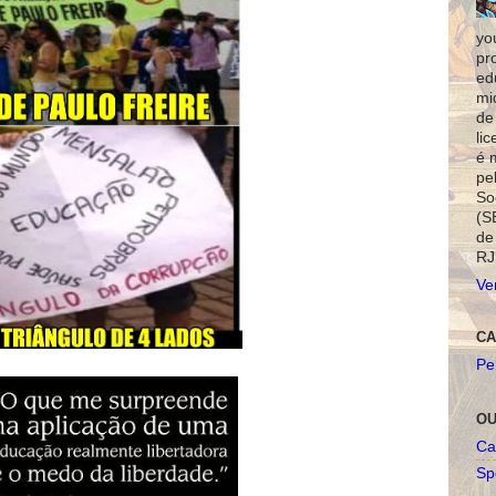
yo
pr
ed
mi
de
li
é 
pe
So
(S
de
RJ
Ve
CA
Pe
OU
Ca
Spo