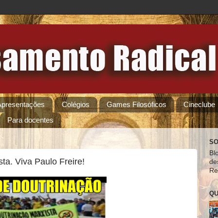
Apresentações
Colégios
Games Filosóficos
Cineclube
Para docentes
SO
Bl
ta. Viva Paulo Freire!
de
Re
QU