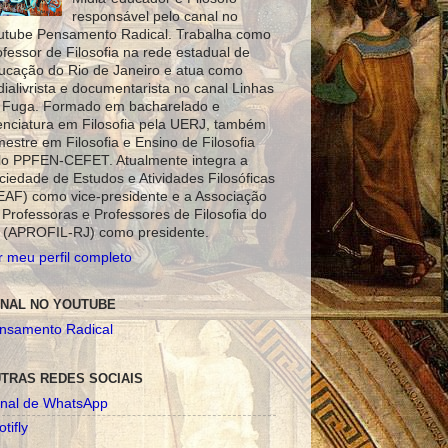
responsável pelo canal no
utube Pensamento Radical. Trabalha como
ofessor de Filosofia na rede estadual de
ucação do Rio de Janeiro e atua como
dialivrista e documentarista no canal Linhas
 Fuga. Formado em bacharelado e
cenciatura em Filosofia pela UERJ, também
mestre em Filosofia e Ensino de Filosofia
lo PPFEN-CEFET. Atualmente integra a
ciedade de Estudos e Atividades Filosóficas
EAF) como vice-presidente e a Associação
 Professoras e Professores de Filosofia do
 (APROFIL-RJ) como presidente.
r meu perfil completo
NAL NO YOUTUBE
nsamento Radical
TRAS REDES SOCIAIS
nal de WhatsApp
tifly