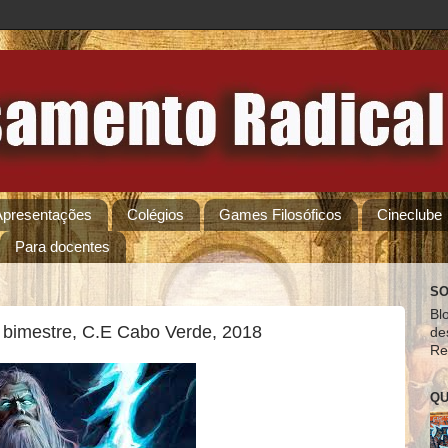
Apresentações
Colégios
Games Filosóficos
Cineclube
Para docentes
SO
Bl
1° bimestre, C.E Cabo Verde, 2018
de
Re
QU