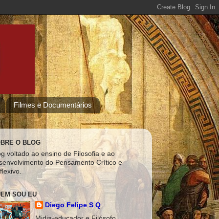
Filmes e Documentários
BRE O BLOG
og voltado ao ensino de Filosofia e ao
senvolvimento do Pensamento Crítico e
flexivo.
EM SOU EU
Diego Felipe S Q
Midia-educador e Filósofo