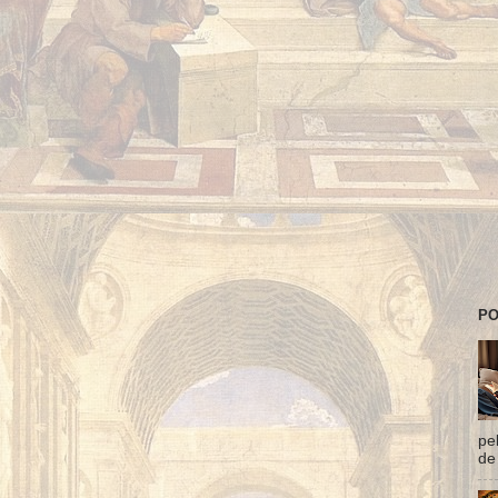
PO
pe
de 