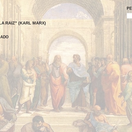
PE
LA RAIZ" (KARL MARX)
SADO