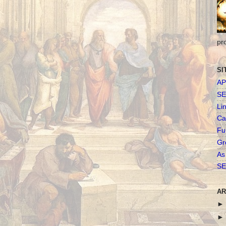
pr
SI
AP
SE
Li
Ca
Fu
Gr
As
SE
AR