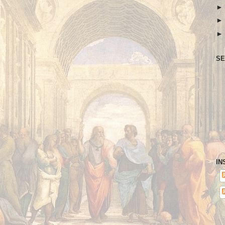
SE
IN