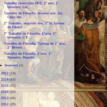
Trabalho (exercício) HFE, 2° ano, 1°
bimestre, Car...
Trabalho de Filosofia, terceiro ano, 1bi,
Cabo Ver...
2° Trabalho, segundo ano, 1° bi, turmas
de Filosof...
2° Trabalho de Filosofia, 1°ano, 1°
bimestre, C.E ...
Trabalho de Filosofia. Turmas de 2° ano,
1° Bimest...
Trabalho de Filosofia, 1°ano, 1°
Bimestre, Repúbli...
►
fevereiro
(1)
►
2017
(14)
►
2016
(53)
►
2015
(42)
►
2014
(24)
►
2013
(46)
►
2012
(28)