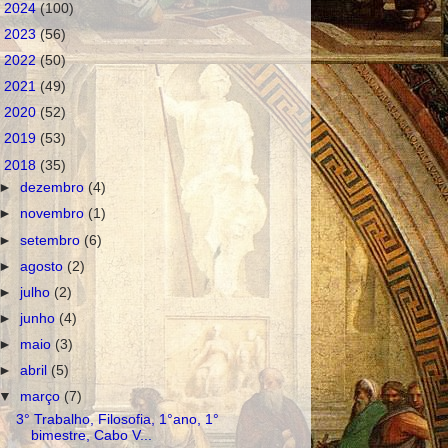
►
2024
(100)
►
2023
(56)
►
2022
(50)
►
2021
(49)
►
2020
(52)
►
2019
(53)
▼
2018
(35)
►
dezembro
(4)
►
novembro
(1)
►
setembro
(6)
►
agosto
(2)
►
julho
(2)
►
junho
(4)
►
maio
(3)
►
abril
(5)
▼
março
(7)
3° Trabalho, Filosofia, 1°ano, 1°
bimestre, Cabo V...