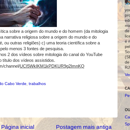
yo
pr
ed
mi
de
mítica sobre a origem do mundo e do homem (da mitologia
li
ma narrativa religiosa sobre a origem do mundo e do
é 
ou outras religiões) c) uma teoria científica sobre a
pe
pelo menos 3 fontes de pesquisa.
So
nos 2 dos vídeos sobre mitologia do canal do YouTube
(S
 título dos vídeos assistidos.
de
om/channel/
UCI5WkIKM1kPDKUR9g2ImnKQ
RJ
Ve
do Cabo Verde
,
trabalhos
CA
Pe
OU
Ca
Spo
Página inicial
Postagem mais antiga