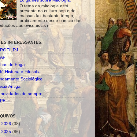
10 games sobre Mitologia.
O tema da mitologia está
presente na cultura pop e de
massas faz bastante tempo,
praticamente desde o início das
oduções audiovisuais as n...
TES INTERESSANTES.
ROFILRJ
AF
nhas de Fuga
fé Historia e Filosofia
ndamento Sociológico
écia Antiga
 novidades de sempre
PE
QUIVOS
►
2026
(38)
►
2025
(86)