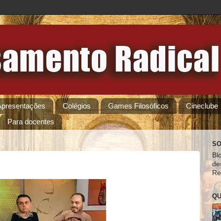
Apresentações
Colégios
Games Filosóficos
Cineclube
Para docentes
SO
Bl
de
Re
QU