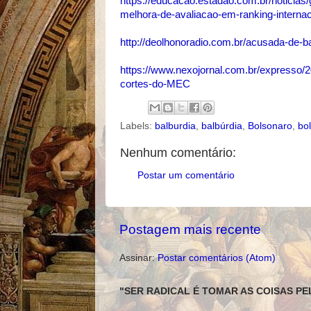
https://educacao.estadao.com.br/noticias
melhora-de-avaliacao-em-ranking-interna
http://deolhonoradio.com.br/acusada-de-b
https://www.nexojornal.com.br/expresso/20
cortes-do-MEC
Labels:
balburdia
,
balbúrdia
,
Bolsonaro
,
bo
Nenhum comentário:
Postar um comentário
Postagem mais recente
Assinar:
Postar comentários (Atom)
"SER RADICAL É TOMAR AS COISAS PE