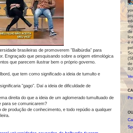
yo
pr
ed
mi
de
li
é 
pe
rsidade brasileiras de promoverem "Balbúrdia" para
So
rior. Engraçado que pesquisando sobre a origem etimológica
(S
tos que parecem ilustrar bem o próprio governo.
de
RJ
albord, que tem como significado a ideia de tumulto e
Ve
significaria "gago". Daí a ideia de dificuldade de
CA
rema direita do que a ideia de um aglomerado tumultuado de
Pe
de para se comunicarem?
 de produção de conhecimento, e todo repúdio a qualquer
OU
eira.
Ca
Spo