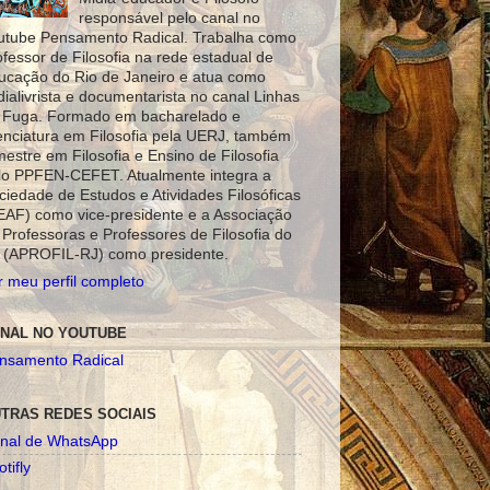
responsável pelo canal no
utube Pensamento Radical. Trabalha como
ofessor de Filosofia na rede estadual de
ucação do Rio de Janeiro e atua como
dialivrista e documentarista no canal Linhas
 Fuga. Formado em bacharelado e
cenciatura em Filosofia pela UERJ, também
mestre em Filosofia e Ensino de Filosofia
lo PPFEN-CEFET. Atualmente integra a
ciedade de Estudos e Atividades Filosóficas
EAF) como vice-presidente e a Associação
 Professoras e Professores de Filosofia do
 (APROFIL-RJ) como presidente.
r meu perfil completo
NAL NO YOUTUBE
nsamento Radical
TRAS REDES SOCIAIS
nal de WhatsApp
tifly