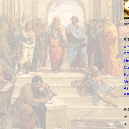
pr
SI
AP
SE
Li
Ca
Fu
Gr
As
SE
AR