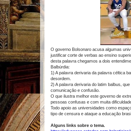
O governo Bolsonaro acusa algumas unive
justificar corte de verbas ao ensino supe
desta palavra chegamos a dois entendimen
Balbúrdia:
1) A palavra derivaria da palavra céltica b
desordem.
2) A palavra derivaria do latim balbus, que 
comunicação e confusão.
O que ilustra melhor este governo de ext
pessoas confusas e com muita dificulda
Todo apoio as universidades como espaço
tipo de censura e ataque a educação brasil
Alguns links sobre o tema.