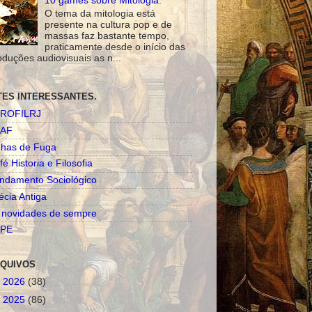
10 games sobre Mitologia.
O tema da mitologia está
presente na cultura pop e de
massas faz bastante tempo,
praticamente desde o início das
oduções audiovisuais as n...
TES INTERESSANTES.
ROFILRJ
AF
nhas de Fuga
fé Historia e Filosofia
ndamento Sociológico
écia Antiga
 novidades de sempre
PE
QUIVOS
►
2026
(38)
►
2025
(86)