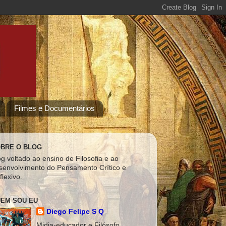
Filmes e Documentários
BRE O BLOG
og voltado ao ensino de Filosofia e ao
senvolvimento do Pensamento Crítico e
flexivo.
EM SOU EU
Diego Felipe S Q
Midia-educador e Filósofo