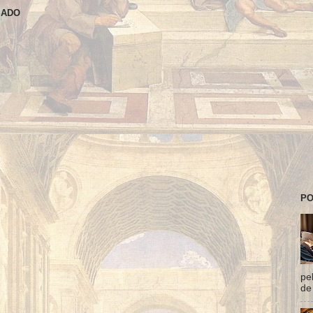
SADO
PO
pe
de 