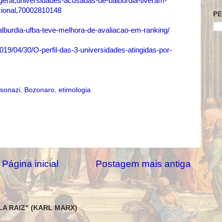
/geral,universidades-acusadas-de-balburdia-tiveram-
cional,70002810148
PE
alburdia-ufba-teve-melhora-de-avaliacao-em-ranking/
19/04/30/O-perfil-das-3-universidades-atingidas-por-
lsonazi
,
Bozonaro
,
etimologia
Página inicial
Postagem mais antiga
LA RAIZ" (KARL MARX)