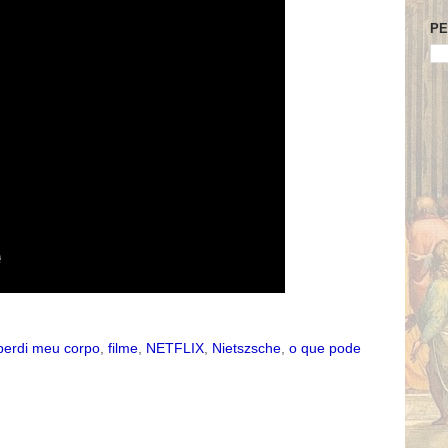
PE
perdi meu corpo
,
filme
,
NETFLIX
,
Nietszsche
,
o que pode