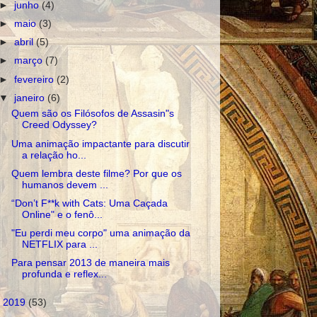
►
junho
(4)
►
maio
(3)
►
abril
(5)
►
março
(7)
►
fevereiro
(2)
▼
janeiro
(6)
Quem são os Filósofos de Assasin"s
Creed Odyssey?
Uma animação impactante para discutir
a relação ho...
Quem lembra deste filme? Por que os
humanos devem ...
“Don’t F**k with Cats: Uma Caçada
Online" e o fenô...
"Eu perdi meu corpo" uma animação da
NETFLIX para ...
Para pensar 2013 de maneira mais
profunda e reflex...
►
2019
(53)