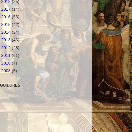
►
2018
(35)
►
2017
(14)
►
2016
(53)
►
2015
(42)
►
2014
(24)
►
2013
(46)
►
2012
(28)
►
2011
(61)
►
2010
(7)
►
2008
(5)
GUIDORES