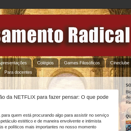
Apresentações
Colégios
Games Filosóficos
Cineclube
Para docentes
SO
Bl
ão da NETFLIX para fazer pensar: O que pode
de
Re
para quem está procurando algo para assistir no serviço
QU
spetáculo estético e de maneira envolvente e intimista
ais e políticos mais importantes no nosso momento