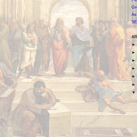
Gr
As
SE
AR