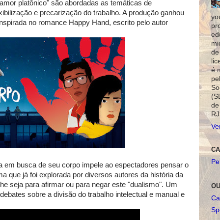
amor platônico" são abordadas as temáticas de
lexibilização e precarização do trabalho. A produção ganhou
yo
inspirada no romance Happy Hand, escrito pelo autor
pr
ed
mi
de
li
é 
pe
So
(S
de
RJ
Ve
CA
Pe
a em busca de seu corpo impele ao espectadores pensar o
 que já foi explorada por diversos autores da história da
he seja para afirmar ou para negar este "dualismo". Um
OU
 debates sobre a divisão do trabalho intelectual e manual e
Ca
Spo