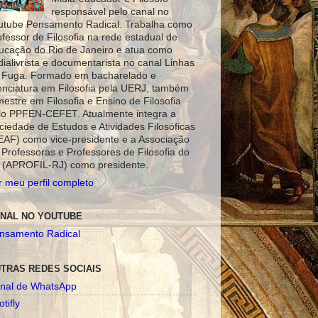
responsável pelo canal no
utube Pensamento Radical. Trabalha como
ofessor de Filosofia na rede estadual de
ucação do Rio de Janeiro e atua como
dialivrista e documentarista no canal Linhas
 Fuga. Formado em bacharelado e
cenciatura em Filosofia pela UERJ, também
mestre em Filosofia e Ensino de Filosofia
lo PPFEN-CEFET. Atualmente integra a
ciedade de Estudos e Atividades Filosóficas
EAF) como vice-presidente e a Associação
 Professoras e Professores de Filosofia do
 (APROFIL-RJ) como presidente.
r meu perfil completo
NAL NO YOUTUBE
nsamento Radical
TRAS REDES SOCIAIS
nal de WhatsApp
tifly