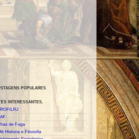
STAGENS POPULARES
TES INTERESSANTES.
ROFILRJ
AF
nhas de Fuga
fé Historia e Filosofia
ndamento Sociológico