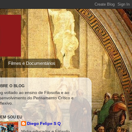
Filmes e Documentários
BRE O BLOG
og voltado ao ensino de Filosofia e ao
senvolvimento do Pensamento Crítico e
flexivo.
EM SOU EU
Diego Felipe S Q
Midia-educador e Filósofo