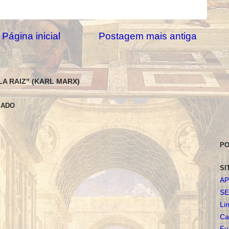
Página inicial
Postagem mais antiga
LA RAIZ" (KARL MARX)
SADO
PO
SI
AP
SE
Li
Ca
Fu