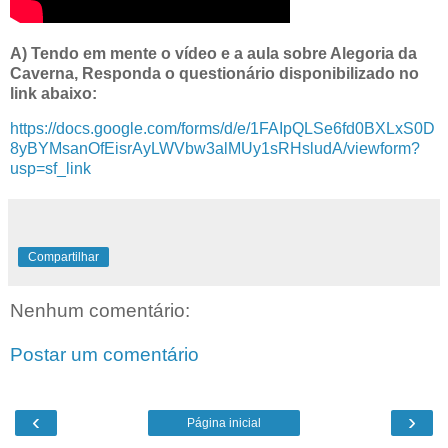
A) Tendo em mente o vídeo e a aula sobre Alegoria da
Caverna, Responda o questionário disponibilizado no
link abaixo:
https://docs.google.com/forms/d/e/1FAIpQLSe6fd0BXLxS0D
8yBYMsanOfEisrAyLWVbw3alMUy1sRHsludA/viewform?
usp=sf_link
Compartilhar
Nenhum comentário:
Postar um comentário
‹
›
Página inicial