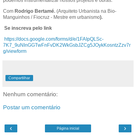
podemos instrumentalizar nossos projetos e obras.
Com
Rodrigo Bertamé.
(Arquiteto Urbanista na Bio-
Manguinhos / Fiocruz - Mestre em urbanismo
).
Se inscreva pelo link
https://docs.google.com/forms/d/e/1FAIpQLSc-
7K7_9uNInGGTwFnFvDK2WkGsbJZCg5JOykKosntzZzv7r
g/viewform
Compartilhar
Nenhum comentário:
Postar um comentário
‹
›
Página inicial