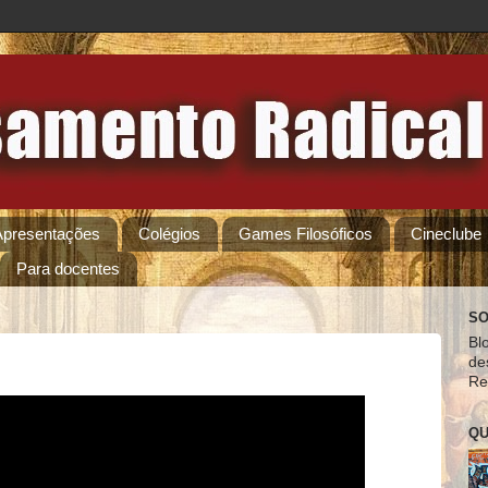
Apresentações
Colégios
Games Filosóficos
Cineclube
Para docentes
SO
Bl
de
Re
QU