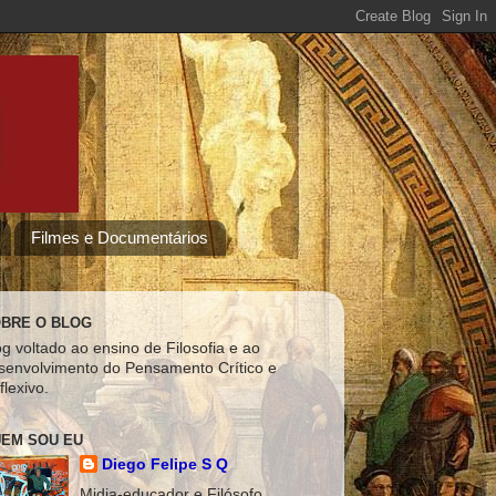
Filmes e Documentários
BRE O BLOG
og voltado ao ensino de Filosofia e ao
senvolvimento do Pensamento Crítico e
flexivo.
EM SOU EU
Diego Felipe S Q
Midia-educador e Filósofo