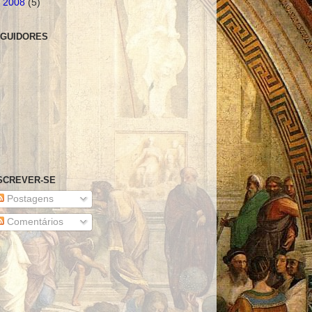
►
2008
(5)
GUIDORES
SCREVER-SE
Postagens
Comentários