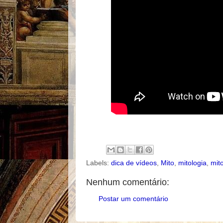
Labels:
dica de vídeos
,
Mito
,
mitologia
,
mit
Nenhum comentário:
Postar um comentário