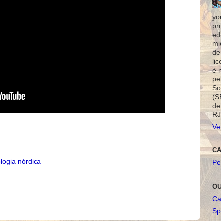
yo
pr
ed
mi
de
li
é 
pe
So
(S
de
RJ
Ve
CA
ologia nórdica
Pe
OU
Ca
Spo