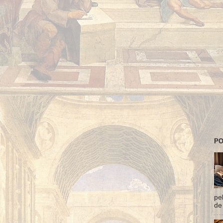
PO
pe
de 