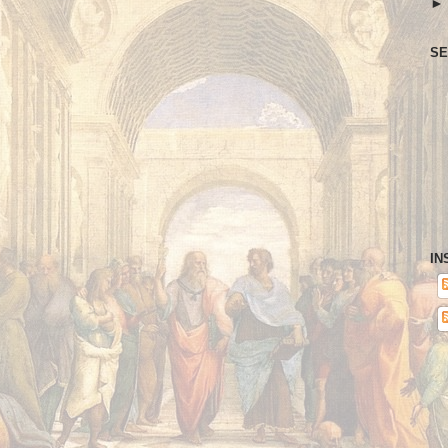
SE
IN