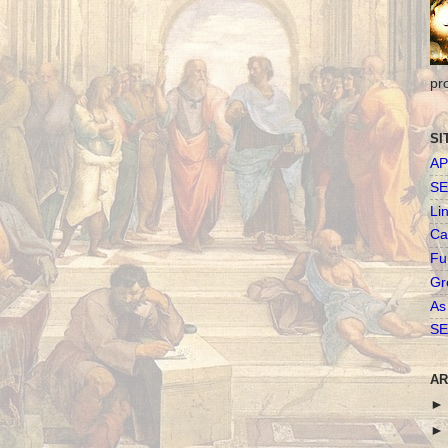
pr
SI
AP
SE
Li
Ca
Fu
Gr
As
SE
AR