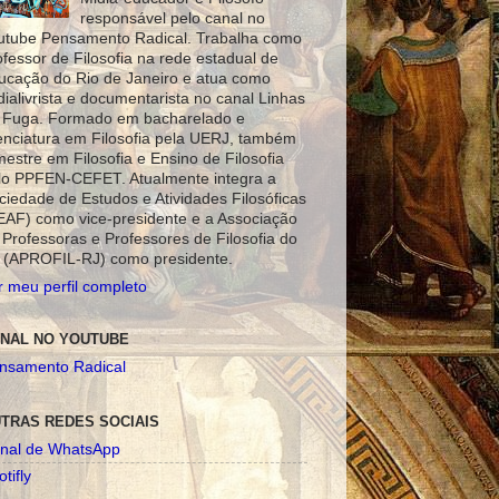
responsável pelo canal no
utube Pensamento Radical. Trabalha como
ofessor de Filosofia na rede estadual de
ucação do Rio de Janeiro e atua como
dialivrista e documentarista no canal Linhas
 Fuga. Formado em bacharelado e
cenciatura em Filosofia pela UERJ, também
mestre em Filosofia e Ensino de Filosofia
lo PPFEN-CEFET. Atualmente integra a
ciedade de Estudos e Atividades Filosóficas
EAF) como vice-presidente e a Associação
 Professoras e Professores de Filosofia do
 (APROFIL-RJ) como presidente.
r meu perfil completo
NAL NO YOUTUBE
nsamento Radical
TRAS REDES SOCIAIS
nal de WhatsApp
tifly