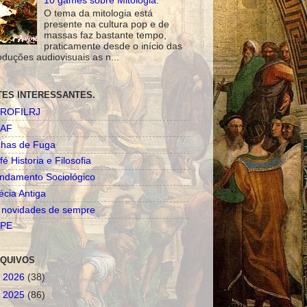
10 games sobre Mitologia.
O tema da mitologia está
presente na cultura pop e de
massas faz bastante tempo,
praticamente desde o início das
oduções audiovisuais as n...
TES INTERESSANTES.
ROFILRJ
AF
nhas de Fuga
fé Historia e Filosofia
ndamento Sociológico
écia Antiga
 novidades de sempre
PE
QUIVOS
►
2026
(38)
►
2025
(86)