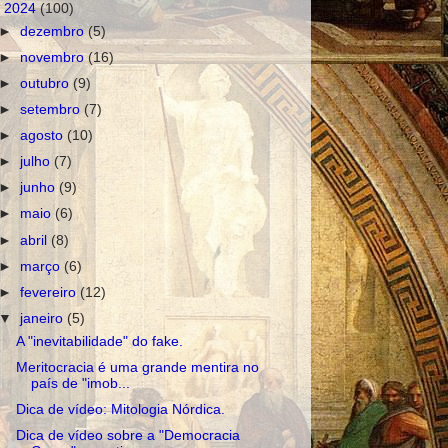
▼
2024
(100)
►
dezembro
(5)
►
novembro
(16)
►
outubro
(9)
►
setembro
(7)
►
agosto
(10)
►
julho
(7)
►
junho
(9)
►
maio
(6)
►
abril
(8)
►
março
(6)
►
fevereiro
(12)
▼
janeiro
(5)
A "inevitabilidade" do fake.
Meritocracia é uma grande mentira no
país de "imob...
Dica de vídeo: Mitologia Nórdica.
Dica de vídeo sobre a "Democracia