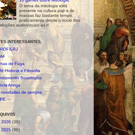
10 games sobre Mitologia.
O tema da mitologia está
presente na cultura pop e de
massas faz bastante tempo,
praticamente desde o início das
oduções audiovisuais as n...
TES INTERESSANTES.
ROFILRJ
AF
nhas de Fuga
fé Historia e Filosofia
ndamento Sociológico
écia Antiga
 novidades de sempre
PE
QUIVOS
►
2026
(38)
►
2025
(86)