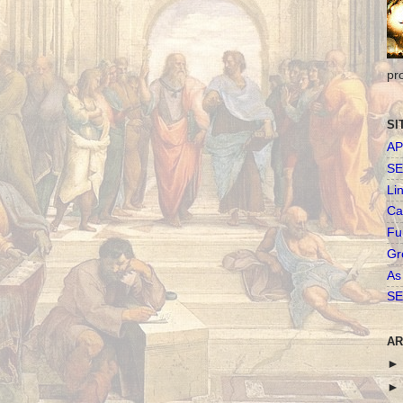
pr
SI
AP
SE
Li
Ca
Fu
Gr
As
SE
AR