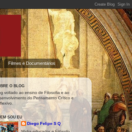
Filmes e Documentários
BRE O BLOG
og voltado ao ensino de Filosofia e ao
senvolvimento do Pensamento Crítico e
flexivo.
EM SOU EU
Diego Felipe S Q
Midia-educador e Filósofo