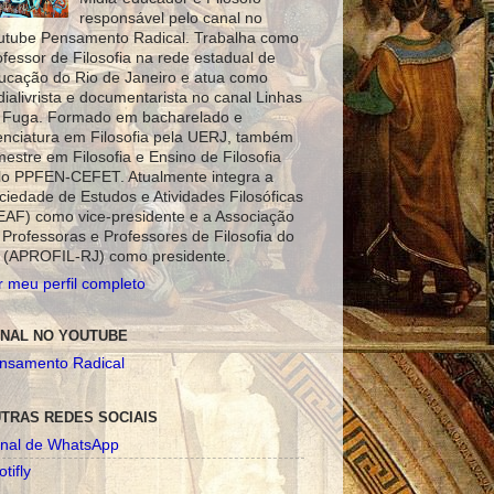
responsável pelo canal no
utube Pensamento Radical. Trabalha como
ofessor de Filosofia na rede estadual de
ucação do Rio de Janeiro e atua como
dialivrista e documentarista no canal Linhas
 Fuga. Formado em bacharelado e
cenciatura em Filosofia pela UERJ, também
mestre em Filosofia e Ensino de Filosofia
lo PPFEN-CEFET. Atualmente integra a
ciedade de Estudos e Atividades Filosóficas
EAF) como vice-presidente e a Associação
 Professoras e Professores de Filosofia do
 (APROFIL-RJ) como presidente.
r meu perfil completo
NAL NO YOUTUBE
nsamento Radical
TRAS REDES SOCIAIS
nal de WhatsApp
tifly