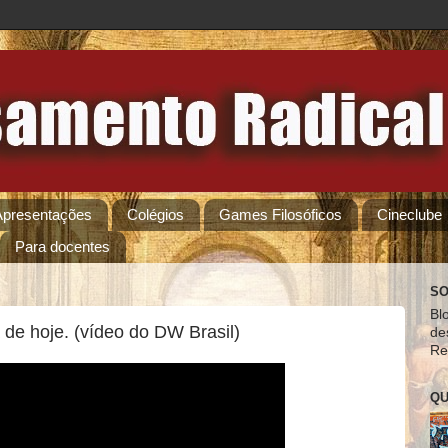
Apresentações
Colégios
Games Filosóficos
Cineclube
Para docentes
SO
Bl
de hoje. (vídeo do DW Brasil)
de
Re
QU