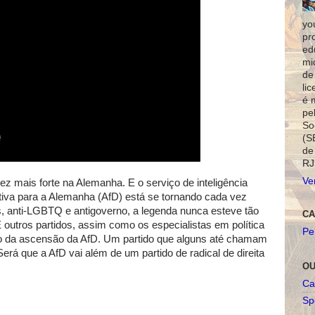
yo
pr
ed
mi
de
li
é 
pe
So
(S
de
RJ
Ve
vez mais forte na Alemanha. E o serviço de inteligência
nativa para a Alemanha (AfD) está se tornando cada vez
os, anti-LGBTQ e antigoverno, a legenda nunca esteve tão
CA
 outros partidos, assim como os especialistas em política
Pe
rigo da ascensão da AfD. Um partido que alguns até chamam
rá que a AfD vai além de um partido de radical de direita
OU
Ca
Spo