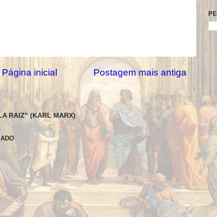
PE
Página inicial
Postagem mais antiga
LA RAIZ" (KARL MARX)
SADO