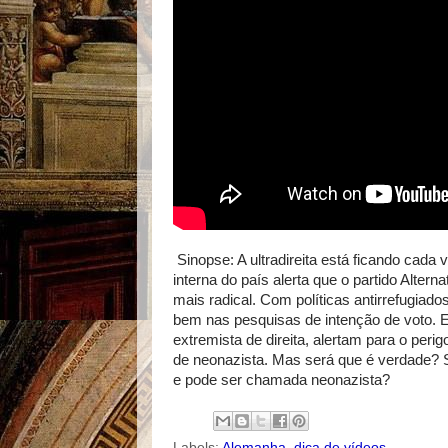
Sinopse: A ultradireita está ficando cada 
interna do país alerta que o partido Alter
mais radical. Com políticas antirrefugiad
bem nas pesquisas de intenção de voto. E
extremista de direita, alertam para o pe
de neonazista. Mas será que é verdade? Se
e pode ser chamada neonazista?
Labels:
Alemanha
,
dica de vídeos