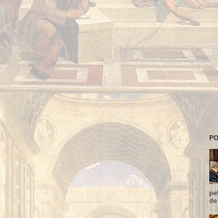
PO
pe
de 