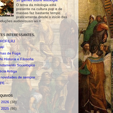
10 games sobre Mitologia.
O tema da mitologia está
presente na cultura pop e de
massas faz bastante tempo,
praticamente desde o início das
oduções audiovisuais as n...
TES INTERESSANTES.
ROFILRJ
AF
nhas de Fuga
fé Historia e Filosofia
ndamento Sociológico
écia Antiga
 novidades de sempre
PE
QUIVOS
►
2026
(38)
►
2025
(86)