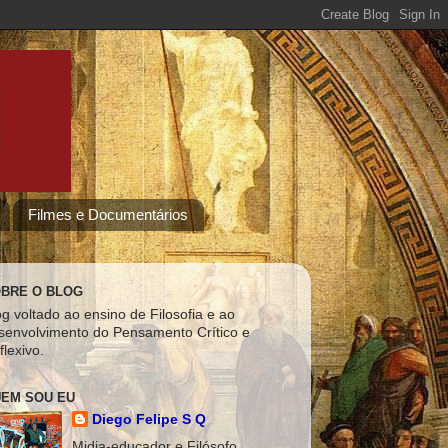
Filmes e Documentários
BRE O BLOG
og voltado ao ensino de Filosofia e ao
senvolvimento do Pensamento Crítico e
flexivo.
EM SOU EU
Diego Felipe S Q
Midia-educador e Filósofo