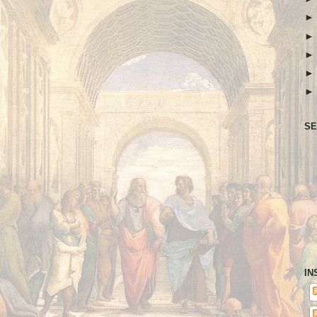
SE
IN