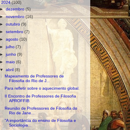
▼
2024
(100)
►
dezembro
(5)
►
novembro
(16)
►
outubro
(9)
►
setembro
(7)
►
agosto
(10)
►
julho
(7)
►
junho
(9)
►
maio
(6)
▼
abril
(8)
Mapeamento de Professores de
Filosofia do Rio de J...
Para refletir sobre o aquecimento global.
II Encontro de Professores de Filosofia
APROFFIB
Reunião de Professores de Filosofia do
Rio de Jane...
"A importância do ensino de Filosofia e
Sociologia...