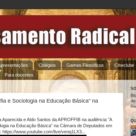
Apresentações
Colégios
Games Filosóficos
Cineclube
Para docentes
SO
Bl
ofia e Sociologia na Educação Básica" na
de
a
Re
a Aparecida e Aldo Santos da APROFFIB na audiência "A
QU
ciologia na Educação Básica" na Câmara de Deputados em
a: https://www.youtube.com/live/venq1LX3...