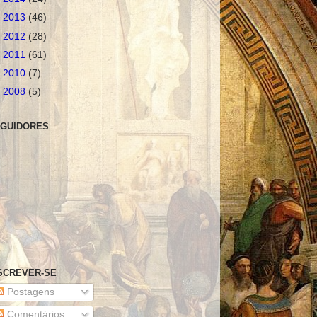
►
2013
(46)
►
2012
(28)
►
2011
(61)
►
2010
(7)
►
2008
(5)
GUIDORES
SCREVER-SE
Postagens
Comentários