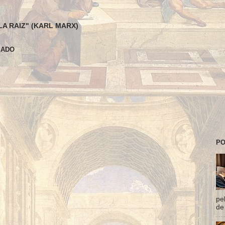
LA RAIZ" (KARL MARX)
SADO
PO
pe
de 