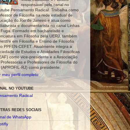
responsável pelo canal no
utube Pensamento Radical. Trabalha como
ofessor de Filosofia na rede estadual de
ucação do Rio de Janeiro e atua como
dialivrista e documentarista no canal Linhas
 Fuga. Formado em bacharelado e
cenciatura em Filosofia pela UERJ, também
mestre em Filosofia e Ensino de Filosofia
lo PPFEN-CEFET. Atualmente integra a
ciedade de Estudos e Atividades Filosóficas
EAF) como vice-presidente e a Associação
 Professoras e Professores de Filosofia do
 (APROFIL-RJ) como presidente.
r meu perfil completo
NAL NO YOUTUBE
nsamento Radical
TRAS REDES SOCIAIS
nal de WhatsApp
tifly