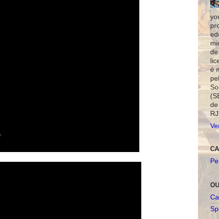
yo
pr
ed
mi
de
li
é 
pe
So
(S
de
RJ
Ve
CA
Pe
OU
Ca
Spo