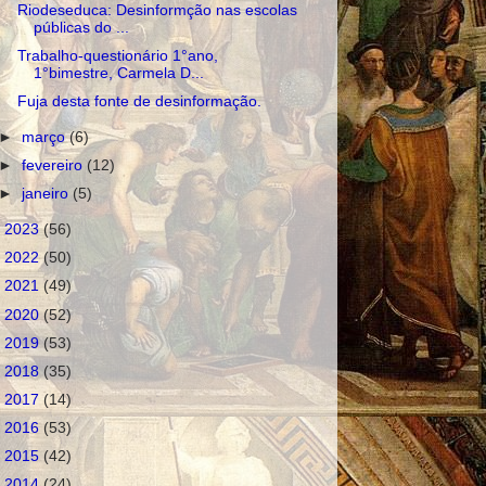
Riodeseduca: Desinformção nas escolas
públicas do ...
Trabalho-questionário 1°ano,
1°bimestre, Carmela D...
Fuja desta fonte de desinformação.
►
março
(6)
►
fevereiro
(12)
►
janeiro
(5)
►
2023
(56)
►
2022
(50)
►
2021
(49)
►
2020
(52)
►
2019
(53)
►
2018
(35)
►
2017
(14)
►
2016
(53)
►
2015
(42)
►
2014
(24)