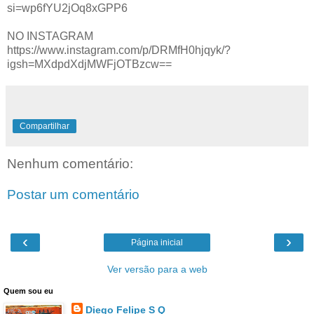
si=wp6fYU2jOq8xGPP6
NO INSTAGRAM
https://www.instagram.com/p/DRMfH0hjqyk/?
igsh=MXdpdXdjMWFjOTBzcw==
Compartilhar
Nenhum comentário:
Postar um comentário
‹
›
Página inicial
Ver versão para a web
Quem sou eu
Diego Felipe S Q