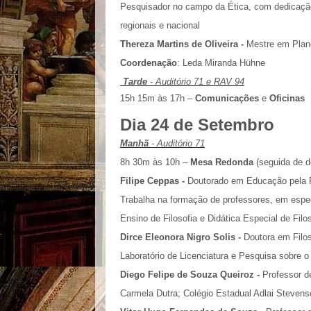
Pesquisador no campo da Ética, com dedicação
regionais e nacional
Thereza Martins de Oliveira -
Mestre em Plan
Coordenação
: Leda Miranda Hühne
Tarde
- Auditório 71 e RAV 94
15h 15m às 17h –
Comunicações
e
Oficinas
Dia 24 de Setembr
o
Manhã
- Auditório 71
8h 30m às 10h –
Mesa Redonda
(seguida de d
Filipe Ceppas -
Doutorado em Educação pela 
Trabalha na formação de professores, em especi
Ensino de Filosofia e Didática Especial de Filo
Dirce Eleonora Nigro Solis -
Doutora em Filo
Laboratório de Licenciatura e Pesquisa sobre 
Diego Felipe de Souza Queiroz -
Professor d
Carmela Dutra; Colégio Estadual Adlai Steven