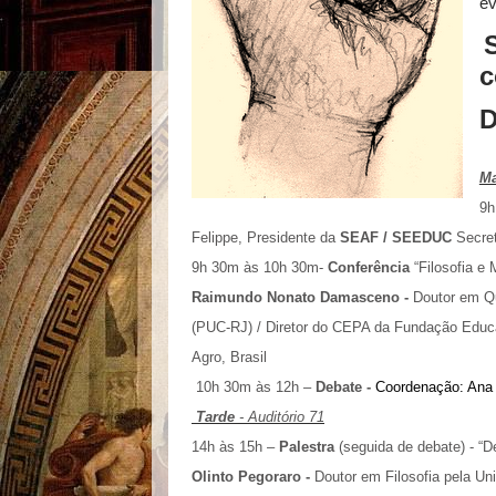
ev
c
D
M
9h
Felippe, Presidente da
SEAF / SEEDUC
Secret
9h 30m às 10h 30m-
Conferência
“Filosofia e 
Raimundo Nonato Damasceno -
Doutor em Qu
(PUC-RJ) / Diretor do CEPA da Fundação Educ
Agro, Brasil
10h 30m às 12h –
Debate -
Coordenação: Ana 
Tarde
- Auditório 71
14h às 15h –
Palestra
(seguida de debate) - “
Olinto Pegoraro -
Doutor em Filosofia pela U