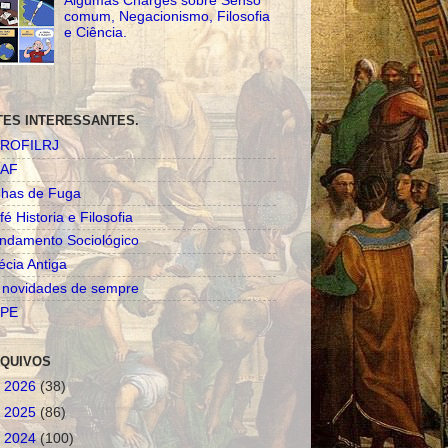
Algumas Charges sobre Senso
comum, Negacionismo, Filosofia
e Ciência.
TES INTERESSANTES.
ROFILRJ
AF
nhas de Fuga
fé Historia e Filosofia
ndamento Sociológico
écia Antiga
 novidades de sempre
PE
QUIVOS
►
2026
(38)
►
2025
(86)
►
2024
(100)