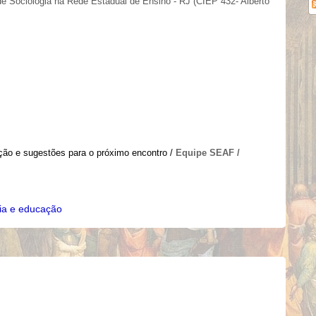
de Sociologia na Rede Estadual de Ensino - RJ (CIEP 432- Alberto
ção e sugestões para o próximo encontro /
Equipe SEAF /
fia e educação