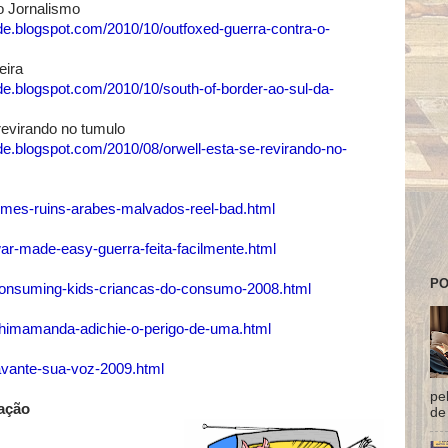
o Jornalismo
de.blogspot.com/2010/10/outfoxed-guerra-contra-o-
eira
de.blogspot.com/2010/10/south-of-border-ao-sul-da-
revirando no tumulo
de.blogspot.com/2010/08/orwell-esta-se-revirando-no-
ilmes-ruins-arabes-malvados-reel-bad.html
ar-made-easy-guerra-feita-facilmente.html
PO
/consuming-kids-criancas-do-consumo-2008.html
chimamanda-adichie-o-perigo-de-uma.html
avante-sua-voz-2009.html
pe
ação
de 