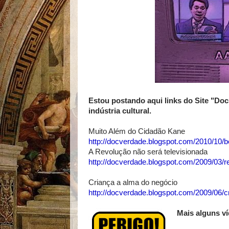
Estou postando aqui links do Site "Do
indústria cultural.
Muito Além do Cidadão Kane
http://docverdade.blogspot.com/2010/10/b
A Revolução não será televisionada
http://docverdade.blogspot.com/2009/03/r
Criança a alma do negócio
http://docverdade.blogspot.com/2009/06/
Mais alguns v