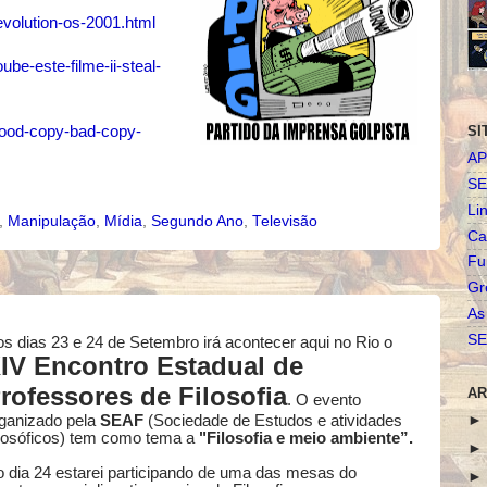
evolution-os-2001.html
be-este-filme-ii-steal-
good-copy-bad-copy-
SI
AP
SE
Li
,
Manipulação
,
Mídia
,
Segundo Ano
,
Televisão
Ca
Fu
Gr
As
SE
s dias 23 e 24 de Setembro irá acontecer aqui no Rio o
IV Encontro Estadual de
rofessores de Filosofia
AR
.
O evento
ganizado pela
SEAF
(Sociedade de Estudos e atividades
losóficos) tem como tema a
"Filosofia e meio ambiente”.
 dia 24 estarei participando de uma das mesas do