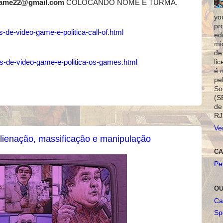
ame22@gmail.com
COLOCANDO NOME E TURMA.
yo
pr
-de-video-game-e-politica-call-of.html
ed
mi
de
os-de-video-game-e-politica-os-games.html
li
é 
pe
So
(S
de
RJ
Ve
 Alienação, massificação e manipulação
CA
Pe
OU
Ca
Spo