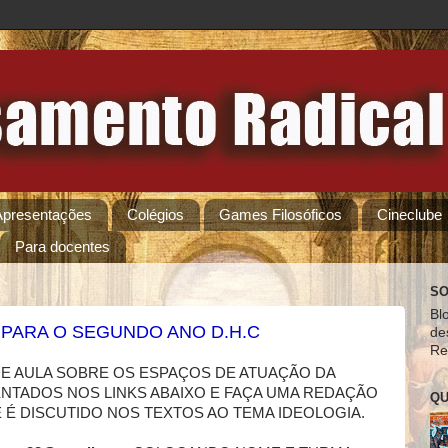
Apresentações
Colégios
Games Filosóficos
Cineclube
Para docentes
SO
Bl
PARA O SEGUNDO ANO D.H.C
de
Re
E AULA SOBRE OS ESPAÇOS DE ATUAÇÃO DA
ENTADOS NOS LINKS ABAIXO E FAÇA UMA REDAÇÃO
QU
 É DISCUTIDO NOS TEXTOS AO TEMA IDEOLOGIA.