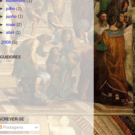
►
novembro
(1)
►
julho
(1)
►
junho
(1)
►
maio
(2)
►
abril
(1)
►
2008
(5)
GUIDORES
SCREVER-SE
Postagens