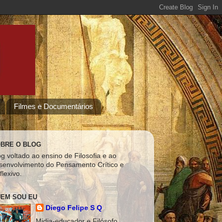
Filmes e Documentários
BRE O BLOG
og voltado ao ensino de Filosofia e ao
senvolvimento do Pensamento Crítico e
flexivo.
EM SOU EU
Diego Felipe S Q
Midia-educador e Filósofo