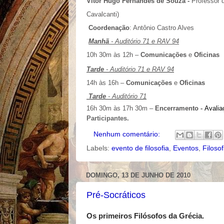
Vitor Hugo Fernandes de Souza -
Professor 
Cavalcanti)
Coordenação
: Antônio Castro Alves
Manhã
- Auditório 71 e RAV 94
10h 30m às 12h –
Comunicações
e
Oficinas
Tarde
- Auditório 71 e RAV 94
14h às 16h –
Comunicações
e
Oficinas
Tarde
- Auditório 71
16h 30m às 17h 30m –
Encerramento -
Avalia
Participantes.
Nenhum comentário:
Labels:
evento de filosofia
,
Eventos
,
Filoso
DOMINGO, 13 DE JUNHO DE 2010
Pré-Socráticos
Os primeiros Filósofos da Grécia.