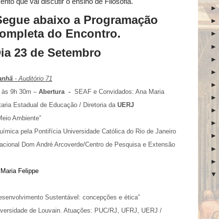
ento que vai discutir o ensino de Filosofia.
Segue abaixo a Programação
ompleta do Encontro.
ia 23 de Setembro
anhã
- Auditório 71
 às 9h 30m –
Abertura -
SEAF e Convidados: Ana Maria
aria Estadual de Educação / Diretoria da
UERJ
Meio Ambiente”
ímica pela Pontifícia Universidade Católica do Rio de Janeiro
acional Dom André Arcoverde/Centro de Pesquisa e Extensão
Maria Felippe
Desenvolvimento Sustentável: concepções e ética”
niversidade de Louvain. Atuações: PUC/RJ, UFRJ, UERJ /