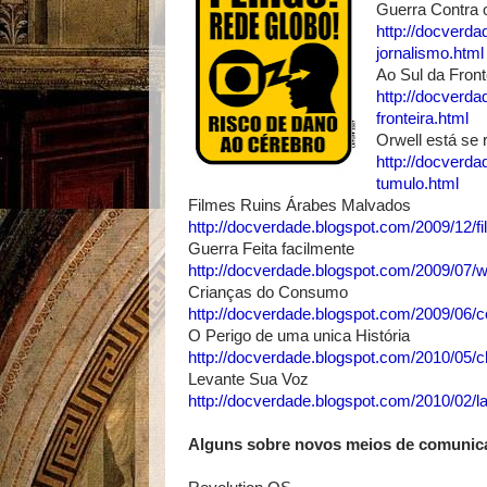
Guerra Contra 
http://docverda
jornalismo.html
Ao Sul da Front
http://docverda
fronteira.html
Orwell está se 
http://docverda
tumulo.html
Filmes Ruins Árabes Malvados
http://docverdade.blogspot.com/2009/12/f
Guerra Feita facilmente
http://docverdade.blogspot.com/2009/07/w
Crianças do Consumo
http://docverdade.blogspot.com/2009/06
O Perigo de uma unica História
http://docverdade.blogspot.com/2010/05/
Levante Sua Voz
http://docverdade.blogspot.com/2010/02/l
Alguns sobre novos meios de comunic