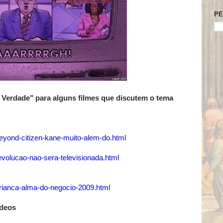
PE
c Verdade" para alguns filmes que discutem o tema
eyond-citizen-kane-muito-alem-do.html
evolucao-nao-sera-televisionada.html
crianca-alma-do-negocio-2009.html
ídeos