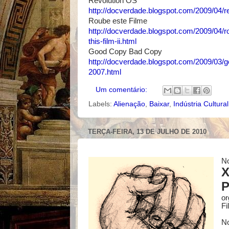
Revolution OS
http://docverdade.blogspot.com/2009/04/r
Roube este Filme
http://docverdade.blogspot.com/2009/04/rou
this-film-ii.html
Good Copy Bad Copy
http://docverdade.blogspot.com/2009/03/
2007.html
Um comentário:
Labels:
Alienação
,
Baixar
,
Indústria Cultural
TERÇA-FEIRA, 13 DE JULHO DE 2010
No
X
P
or
Fi
No