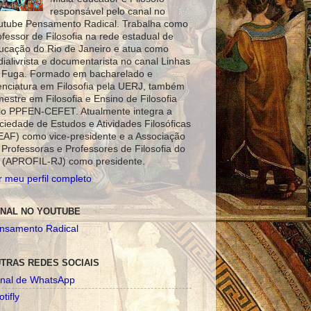
responsável pelo canal no
utube Pensamento Radical. Trabalha como
ofessor de Filosofia na rede estadual de
ucação do Rio de Janeiro e atua como
dialivrista e documentarista no canal Linhas
 Fuga. Formado em bacharelado e
cenciatura em Filosofia pela UERJ, também
mestre em Filosofia e Ensino de Filosofia
lo PPFEN-CEFET. Atualmente integra a
ciedade de Estudos e Atividades Filosóficas
EAF) como vice-presidente e a Associação
 Professoras e Professores de Filosofia do
 (APROFIL-RJ) como presidente.
r meu perfil completo
NAL NO YOUTUBE
nsamento Radical
TRAS REDES SOCIAIS
nal de WhatsApp
tifly