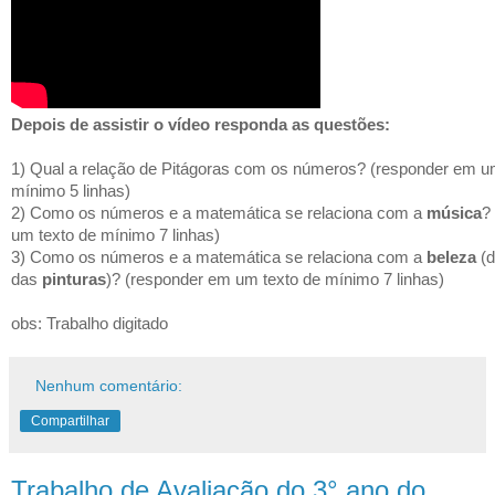
Depois de assistir o vídeo responda as questões:
1) Qual a relação de Pitágoras com os números?
(responder em u
mínimo 5 linhas)
2) Como os números e a matemática se relaciona com a
música
?
um texto de mínimo 7 linhas)
3) Como os números e a matemática se relaciona com a
beleza
(
das
pinturas
)?
(responder em um texto de mínimo 7 linhas)
obs: Trabalho digitado
Nenhum comentário:
Compartilhar
Trabalho de Avaliação do 3° ano do