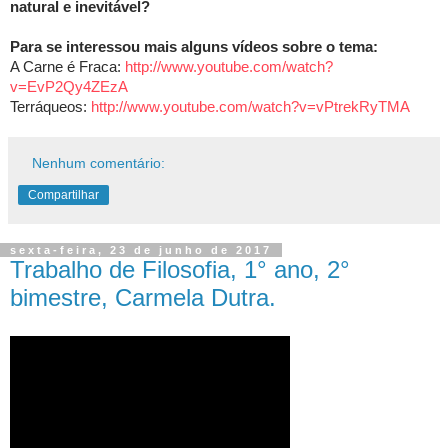
natural e inevitável?
Para se interessou mais alguns vídeos sobre o tema:
A Carne é Fraca:
http://www.youtube.com/watch?
v=EvP2Qy4ZEzA
Terráqueos:
http://www.youtube.com/watch?v=vPtrekRyTMA
Nenhum comentário:
Compartilhar
sexta-feira, 23 de junho de 2017
Trabalho de Filosofia, 1° ano, 2°
bimestre, Carmela Dutra.