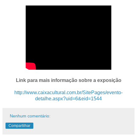
Link para mais informação sobre a exposição
http://www.caixacultural.com.br/SitePages/evento-
detalhe.aspx?uid=6&eid=1544
Nenhum comentário:
Compartilhar