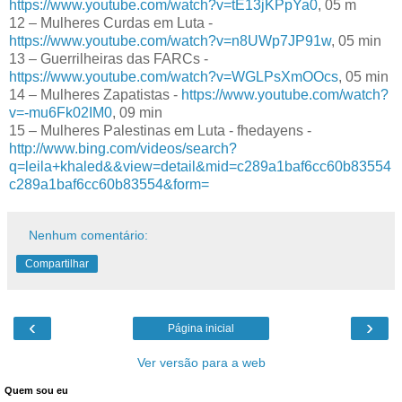
https://www.youtube.com/watch?v=tE13jKPpYa0
, 05 m
12 – Mulheres Curdas em Luta -
https://www.youtube.com/watch?v=n8UWp7JP91w
, 05 min
13 – Guerrilheiras das FARCs -
https://www.youtube.com/watch?v=WGLPsXmOOcs
, 05 min
14 – Mulheres Zapatistas -
https://www.youtube.com/watch?
v=-mu6Fk02IM0
, 09 min
15 – Mulheres Palestinas em Luta - fhedayens -
http://www.bing.com/videos/search?
q=leila+khaled&&view=detail&mid=c289a1baf6cc60b83554
c289a1baf6cc60b83554&form=
Nenhum comentário:
Compartilhar
‹
›
Página inicial
Ver versão para a web
Quem sou eu