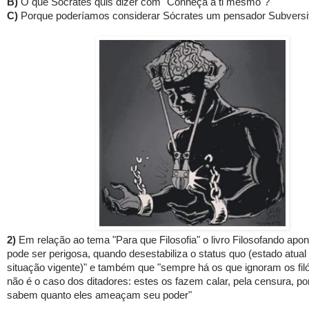
B)
O que Sócrates quis dizer com "Conheça a ti mesmo"?
C)
Porque poderíamos considerar Sócrates um pensador Subvers
2)
Em relação ao tema "Para que Filosofia" o livro Filosofando aponta
pode ser perigosa, quando desestabiliza o
status quo
(estado atual
situação vigente)"
e também que "sempre há os que ignoram os fil
não é o caso dos ditadores: estes os fazem calar, pela censura, p
sabem quanto eles ameaçam seu poder"