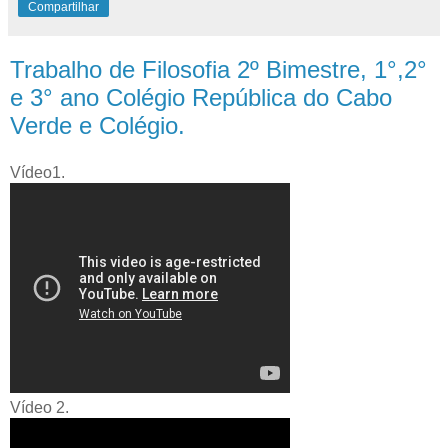
Compartilhar
Trabalho de Filosofia 2º Bimestre, 1°,2°
e 3° ano Colégio República do Cabo
Verde e Colégio.
Vídeo1.
Vídeo 2.