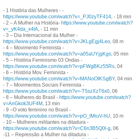
- 1 História das Mulheres - -
https://www.youtube.com/watch?v=_PJ0zyTF414
, - 18 min
- 2 – A Mulher na História-
https://www.youtube.com/watch?
v=_yK4da_x4tA
, - 11 min
- 3 – Dia Internacional da Mulher -
https://www.youtube.com/watch?v=JKLgEgj4Leo
, 08 m
- 4 – Movimento Feminista -
https://www.youtube.com/watch?v=a05aUYjgKgs
, 05 min
- 5 – História Feminismo 03 Ondas -
https://www.youtube.com/watch?v=pFWgBKz55Rs
, 04
- 6 – História Mov. Feminista -
https://www.youtube.com/watch?v=MANoOIKSgBY
, 04 min
- 7 – Movimentos Sociais Feminista -
https://www.youtube.com/watch?v=-T5szXzT6x0
, 06
- 8 – Mulheres do Brasil -
https://www.youtube.com/watch?
v=AnGkok3UF4M
, 13 min
- 9 –O voto feminino no Brasil -
https://www.youtube.com/watch?v=pO_IMruV-hU
, 10 m
- 10 – Mulheres militantes na ditadura -
https://www.youtube.com/watch?v=C6n3B5Q0l-g
, 06
-11 – Repressão a Mulher na ditadura -