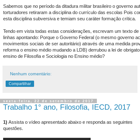
Sabemos que no período da ditadura militar brasileiro o governo aut
torturadores retiraram a disciplina do currículo das escolas
Pois co
esta disciplina subversiva e temiam seu caráter formação crítica.
Tendo em vista todas estas considerações,
e
screvam um texto de
linhas apontando: Porque o Governo Federal (o mesmo governo a
movimentos sociais de ser autoritário)
através de uma medida prov
reforma o ensino médio mudando a LDB) derrubou a lei de obrigato
ensino de Filosofia e Sociologia no Ensino médio
?
Nenhum comentário:
Compartilhar
sexta-feira, 22 de setembro de 2017
Trabalho 1° ano, Filosofia, IECD, 2017
1)
Assista o vídeo apresentado abaixo e responda as seguintes
questões.