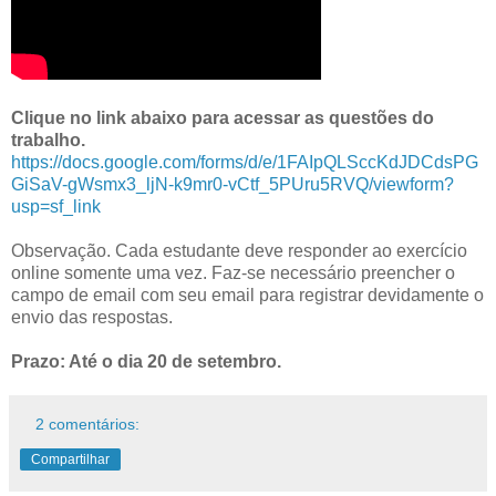
Clique no link abaixo para acessar as questões do
trabalho.
https://docs.google.com/forms/d/e/1FAIpQLSccKdJDCdsPG
GiSaV-gWsmx3_ljN-k9mr0-vCtf_5PUru5RVQ/viewform?
usp=sf_link
Observação. Cada estudante deve responder ao exercício
online somente uma vez. Faz-se necessário preencher o
campo de email com seu email para registrar devidamente o
envio das respostas.
Prazo: Até o dia 20 de setembro.
2 comentários:
Compartilhar