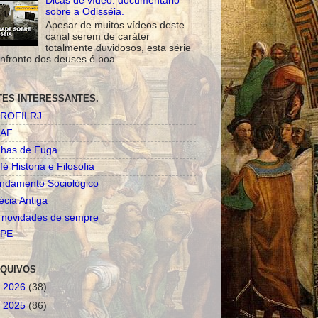
Dicas de vídeo: documentário
sobre a Odisséia.
Apesar de muitos vídeos deste
canal serem de caráter
totalmente duvidosos, esta série
nfronto dos deuses é boa.
TES INTERESSANTES.
ROFILRJ
AF
nhas de Fuga
fé Historia e Filosofia
ndamento Sociológico
écia Antiga
 novidades de sempre
PE
QUIVOS
►
2026
(38)
►
2025
(86)