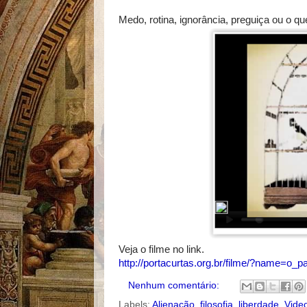
Medo, rotina, ignorância, preguiça ou o q
Veja o filme no link.
http://portacurtas.org.br/filme/?name=o_
Nenhum comentário:
Labels:
Alienação
,
filosofia
,
liberdade
,
Vide