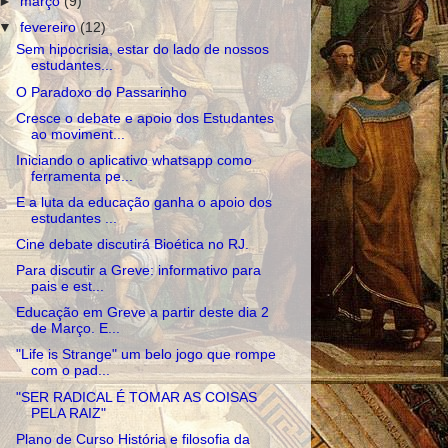
►
março
(9)
▼
fevereiro
(12)
Sem hipocrisia, estar do lado de nossos
estudantes...
O Paradoxo do Passarinho
Cresce o debate e apoio dos Estudantes
ao moviment...
Iniciando o aplicativo whatsapp como
ferramenta pe...
E a luta da educação ganha o apoio dos
estudantes ...
Cine debate discutirá Bioética no RJ.
Para discutir a Greve: informativo para
pais e est...
Educação em Greve a partir deste dia 2
de Março. E...
"Life is Strange" um belo jogo que rompe
com o pad...
"SER RADICAL É TOMAR AS COISAS
PELA RAIZ"
Plano de Curso História e filosofia da