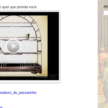
PE
ue quer que prenda você.
paradoxo_do_passarinho
os