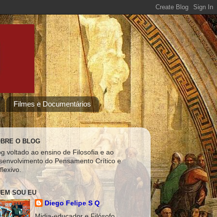
Filmes e Documentários
BRE O BLOG
og voltado ao ensino de Filosofia e ao
senvolvimento do Pensamento Crítico e
flexivo.
EM SOU EU
Diego Felipe S Q
Midia-educador e Filósofo