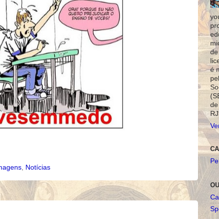
yo
pr
ed
mi
de
li
é 
pe
So
(S
de
RJ
Ve
CA
Pe
magens
,
Notícias
OU
Ca
Spo