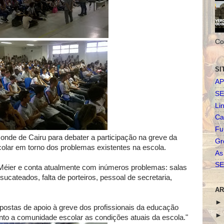
Co
SI
AP
SE
Li
Ca
Fu
onde de Cairu para debater a participação na greve da
Gr
colar em torno dos problemas existentes na escola.
As
SE
 Méier e conta atualmente com inúmeros problemas: salas
cateados, falta de porteiros, pessoal de secretaria,
AR
postas de apoio à greve dos profissionais da educação
unto a comunidade escolar as condições atuais da escola."