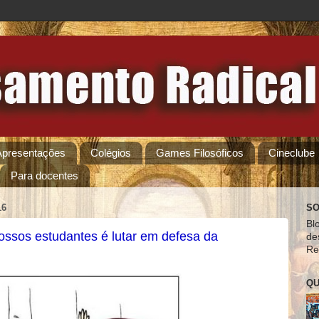
Apresentações
Colégios
Games Filosóficos
Cineclube
Para docentes
16
SO
Bl
nossos estudantes é lutar em defesa da
de
Re
QU