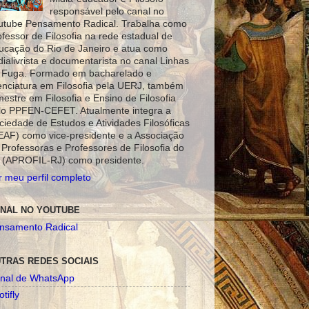
responsável pelo canal no
utube Pensamento Radical. Trabalha como
ofessor de Filosofia na rede estadual de
ucação do Rio de Janeiro e atua como
dialivrista e documentarista no canal Linhas
 Fuga. Formado em bacharelado e
cenciatura em Filosofia pela UERJ, também
mestre em Filosofia e Ensino de Filosofia
lo PPFEN-CEFET. Atualmente integra a
ciedade de Estudos e Atividades Filosóficas
EAF) como vice-presidente e a Associação
 Professoras e Professores de Filosofia do
 (APROFIL-RJ) como presidente.
r meu perfil completo
NAL NO YOUTUBE
nsamento Radical
TRAS REDES SOCIAIS
nal de WhatsApp
tifly