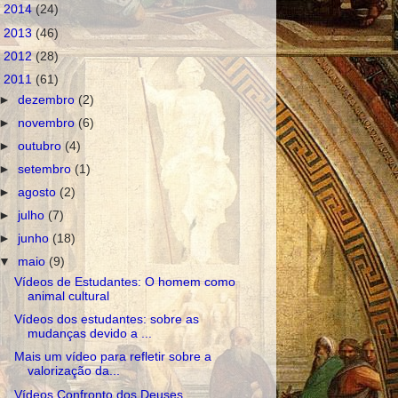
►
2014
(24)
►
2013
(46)
►
2012
(28)
▼
2011
(61)
►
dezembro
(2)
►
novembro
(6)
►
outubro
(4)
►
setembro
(1)
►
agosto
(2)
►
julho
(7)
►
junho
(18)
▼
maio
(9)
Vídeos de Estudantes: O homem como
animal cultural
Vídeos dos estudantes: sobre as
mudanças devido a ...
Mais um vídeo para refletir sobre a
valorização da...
Vídeos Confronto dos Deuses