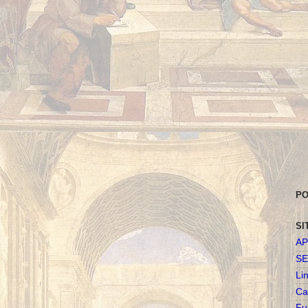
PO
SI
AP
SE
Li
Ca
Fu