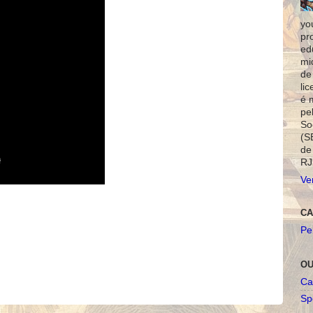
yo
pr
ed
mi
de
li
é 
pe
So
(S
de
RJ
Ve
CA
Pe
OU
Ca
Spo