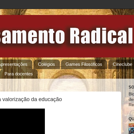
Apresentações
Colégios
Games Filosóficos
Cineclube
Para docentes
SO
Bl
 a valorização da educação
de
Re
QU