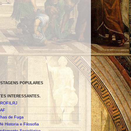
STAGENS POPULARES
TES INTERESSANTES.
ROFILRJ
AF
nhas de Fuga
fé Historia e Filosofia
ndamento Sociológico