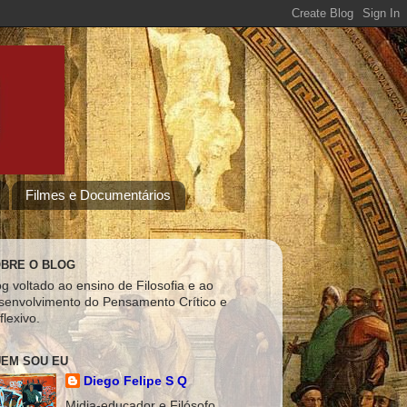
Filmes e Documentários
BRE O BLOG
og voltado ao ensino de Filosofia e ao
senvolvimento do Pensamento Crítico e
flexivo.
EM SOU EU
Diego Felipe S Q
Midia-educador e Filósofo