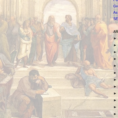
Gr
As
SE
AR