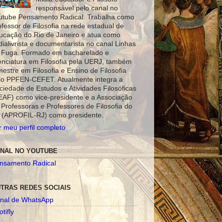
responsável pelo canal no
utube Pensamento Radical. Trabalha como
ofessor de Filosofia na rede estadual de
ucação do Rio de Janeiro e atua como
dialivrista e documentarista no canal Linhas
 Fuga. Formado em bacharelado e
cenciatura em Filosofia pela UERJ, também
mestre em Filosofia e Ensino de Filosofia
lo PPFEN-CEFET. Atualmente integra a
ciedade de Estudos e Atividades Filosóficas
EAF) como vice-presidente e a Associação
 Professoras e Professores de Filosofia do
 (APROFIL-RJ) como presidente.
r meu perfil completo
NAL NO YOUTUBE
nsamento Radical
TRAS REDES SOCIAIS
nal de WhatsApp
tifly