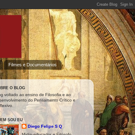
Filmes e Documentários
BRE O BLOG
og voltado ao ensino de Filosofia e ao
senvolvimento do Pensamento Crítico e
flexivo.
EM SOU EU
Diego Felipe S Q
Midia-educador e Filósofo