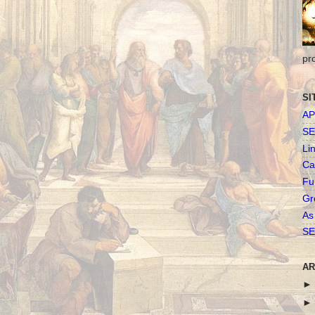
pr
SI
AP
SE
Li
Ca
Fu
Gr
As
SE
AR