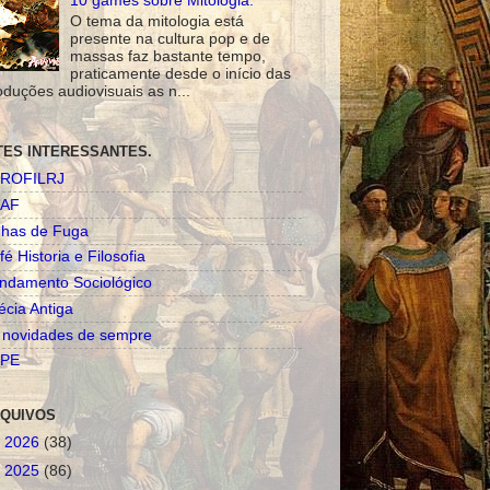
10 games sobre Mitologia.
O tema da mitologia está
presente na cultura pop e de
massas faz bastante tempo,
praticamente desde o início das
oduções audiovisuais as n...
TES INTERESSANTES.
ROFILRJ
AF
nhas de Fuga
fé Historia e Filosofia
ndamento Sociológico
écia Antiga
 novidades de sempre
PE
QUIVOS
►
2026
(38)
►
2025
(86)