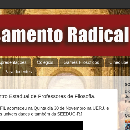
Apresentações
Colégios
Games Filosóficos
Cineclube
Para docentes
SO
Bl
ro Estadual de Professores de Filosofia.
de
Re
FIL aconteceu na Quinta dia 30 de Novembro na UERJ, e
ias universidades e também da SEEDUC-RJ.
QU