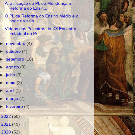
A ratificação do PL de Mendonça a
Reforma do Ensin...
O PL da Reforma do Ensino Médio e o
bode na sala.
Vídeos das Palestras do XX Encontro
Estadual de Pr...
►
novembro
(4)
►
outubro
(4)
►
setembro
(10)
►
agosto
(9)
►
julho
(3)
►
maio
(2)
►
abril
(1)
►
março
(7)
►
fevereiro
(4)
►
2022
(50)
►
2021
(49)
►
2020
(52)