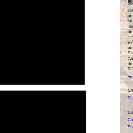
yo
pr
ed
mi
de
li
é 
pe
So
(S
de
RJ
Ve
CA
Pe
OU
Ca
Spo