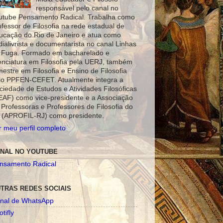
responsável pelo canal no
utube Pensamento Radical. Trabalha como
ofessor de Filosofia na rede estadual de
ucação do Rio de Janeiro e atua como
dialivrista e documentarista no canal Linhas
 Fuga. Formado em bacharelado e
cenciatura em Filosofia pela UERJ, também
mestre em Filosofia e Ensino de Filosofia
lo PPFEN-CEFET. Atualmente integra a
ciedade de Estudos e Atividades Filosóficas
EAF) como vice-presidente e a Associação
 Professoras e Professores de Filosofia do
 (APROFIL-RJ) como presidente.
r meu perfil completo
NAL NO YOUTUBE
nsamento Radical
TRAS REDES SOCIAIS
nal de WhatsApp
tifly