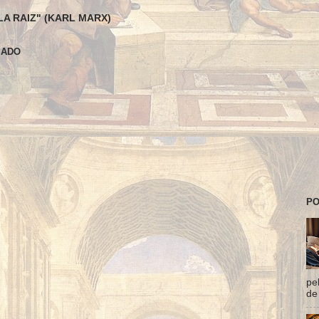
LA RAIZ" (KARL MARX)
SADO
PO
pe
de 