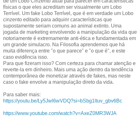
de um
Lobo Cinzento atual para parecer em características
físicas o que eles acreditam ser visualmente um Lobo
Terrível. Um fake Lobo Terrível, que é em verdade um Lobo
cinzento editado para adquirir características que
supostamente seriam comuns ao animal extinto. Uma
jogada de marketing envolvendo a manipulação da vida que
notoriamente é extremamente anti-ética e fundamentada em
um grande simulacro. Na Filosofia aprendemos que há
muita diferença entre "o que parece" e "o que é", e este
caso evidência isso.
Para que fizeram isso? Com certeza para chamar atenção e
reverte-la em dinheiro. Mais uma ação dentro da tendência
contemporânea de monetizar através de fakes, mas neste
caso o fake envolve a manipulação direto da vida.
Para saber mais:
https://youtu.be/Ly5Jwl6wVDQ?si=bSbg1ltuv_gbv6Bc
https://www.youtube.com/watch?v=AxeZ0MR3WJA